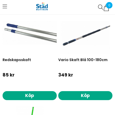
0
Favoriter (
0
)
Redskapsskaft
Vario Skaft Blå 100-180cm
85 kr
349 kr
Köp
Köp