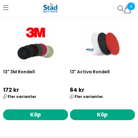
0
Favoriter (
0
)
13" 3M Rondell
13" Activa Rondell
172 kr
64 kr
Fler varianter
Fler varianter
Köp
Köp