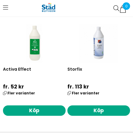
0
Favoriter (
0
)
Activa Effect
Storfix
fr. 52 kr
fr. 113 kr
Fler varianter
Fler varianter
Köp
Köp