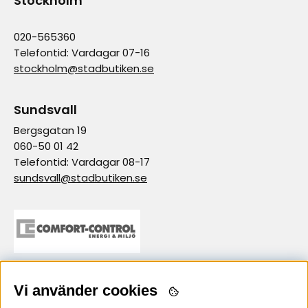
Stockholm
020-565360
Telefontid: Vardagar 07-16
stockholm@stadbutiken.se
Sundsvall
Bergsgatan 19
060-50 01 42
Telefontid: Vardagar 08-17
sundsvall@stadbutiken.se
Vi använder cookies
samarbetspartner