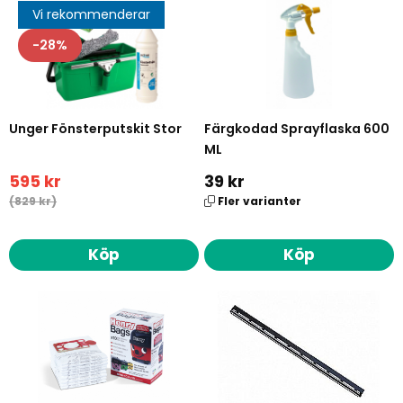
Vi rekommenderar
28
Unger Fönsterputskit Stor
Färgkodad Sprayflaska 600
ML
595 kr
39 kr
(829 kr)
Fler varianter
Köp
Köp