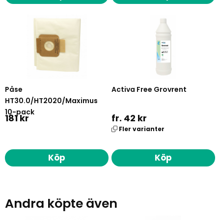
Påse
Activa Free Grovrent
HT30.0/HT2020/Maximus
10-pack
181 kr
fr. 42 kr
Fler varianter
Köp
Köp
Andra köpte även