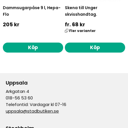
Dammsugarpåse 9 l, Hepa-
Skena till Unger
Flo
skvisshandtag.
205 kr
fr. 68 kr
Fler varianter
Köp
Köp
Uppsala
Arkgatan 4
018-56 53 60
Telefontid: Vardagar kl 07-16
uppsala@stadbutiken.se