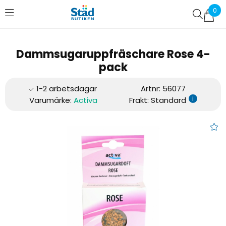
0
Favoriter (
0
)
Dammsugaruppfräschare Rose 4-
pack
Artnr:
56077
i
Varumärke:
Activa
Frakt: Standard
Dammsugaruppfräschare 4-