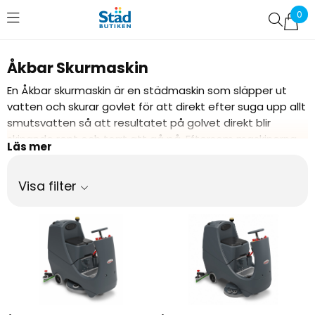
0
Favoriter (
0
)
Åkbar Skurmaskin
En Åkbar skurmaskin är en städmaskin som släpper ut
vatten och skurar govlet för att direkt efter suga upp allt
smutsvatten så att resultatet på golvet direkt blir
skinande rent och torrt att gå på. Eftersom maskinerna
har en separat renvattentank och smutsvattentank
skurar maskinen endast med rent vatten (med
Visa filter
rengöringsmedel vid behov) och tar upp det smutsiga
vattnet i en annan tank. Använder du en åkbar
kombiskurmaskin för din städning blir resultatet mycket
renare än med traditionella metoder (t.ex moppning)
samtidigt som du har många ergonomiska vinster då
städmaskinskörning inte alls sliter lika mycket på kroppen
som manuell städning. En åkbar städmaskin underlättar
ytterligare ergonomiskt då föraren sitter ned under