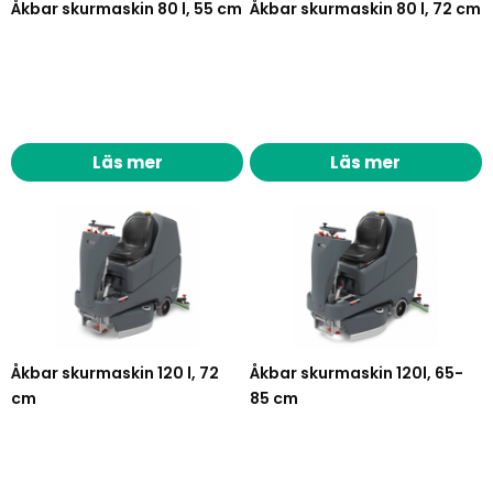
skurningen.
Åkbar skurmaskin 80 l, 55 cm
Åkbar skurmaskin 80 l, 72 cm
Läs mer
Läs mer
Läs mer
Åkbar skurmaskin 120 l, 72
Åkbar skurmaskin 120l, 65-
cm
85 cm