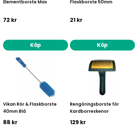
Elementborste Max
Flaskborste 50mm
72 kr
21 kr
Köp
Köp
Vikan Rör & Flaskborste
Rengöringsborste för
40mm Blå
Kardborreskenor
88 kr
129 kr