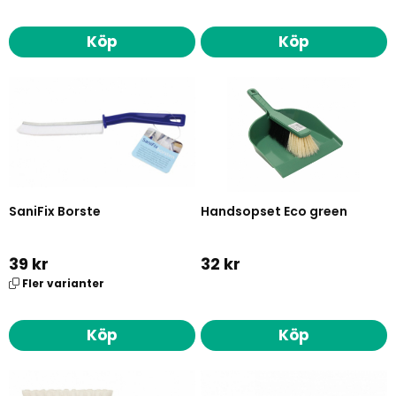
Köp
Köp
SaniFix Borste
Handsopset Eco green
39 kr
32 kr
Fler varianter
Köp
Köp