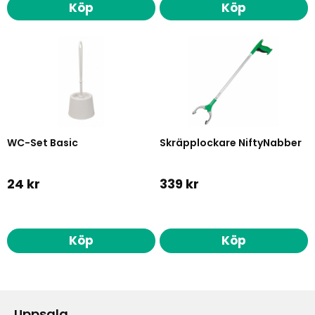
Köp
Köp
WC-Set Basic
Skräpplockare NiftyNabber
24 kr
339 kr
Köp
Köp
Uppsala