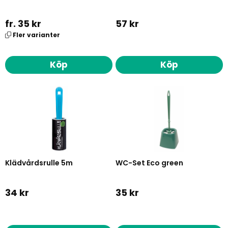
fr. 35 kr
57 kr
Fler varianter
Köp
Köp
Klädvårdsrulle 5m
WC-Set Eco green
34 kr
35 kr