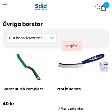
0
Favoriter (
0
)
Övriga borstar
Butikens favoriter
Smart Brush komplett
ProFix Borste
40 kr
Fler varianter