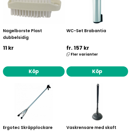
Nagelborste Plast
WC-Set Brabantia
dubbelsidig
11 kr
fr. 157 kr
Fler varianter
Köp
Köp
Ergotec Skräpplockare
Vaskrensare med skaft