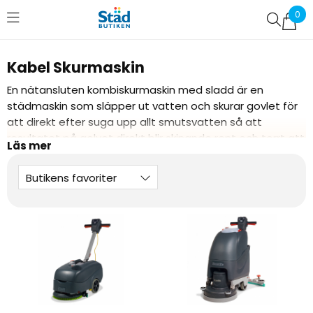
0
Favoriter (
0
)
Kabel Skurmaskin
En nätansluten kombiskurmaskin med sladd är en
städmaskin som släpper ut vatten och skurar govlet för
att direkt efter suga upp allt smutsvatten så att
resultatet på golvet direkt blir skinande rent och torrt att
gå på. Eftersom maskinerna har en separat
renvattentank och smutsvattentank skurar maskinen
Butikens favoriter
endast med rent vatten (med rengöringsmedel vid
behov) och tar upp det smutsiga vattnet i en annan
tank. Använder du en nätansluten kombiskurmaskin med
kabel för din städning blir resultatet mycket renare än
med traditionella metoder (t.ex moppning) samtidigt
som du har många ergonomiska vinster då
städmaskinskörning inte alls sliter lika mycket på kroppen
som manuell städning. En nätansluten kombiskurmaskin