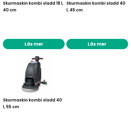
har fördelen att den har obegränsad drifttid, men kräver
Skurmaskin kombi sladd 18 l,
Skurmaskin kombi sladd 40
tillgång till el och att man har god uppsikt över sladden
40 cm
l, 45 cm
vid skurning.
Läs mer
Läs mer
Läs mer
Skurmaskin kombi sladd 40
l, 55 cm