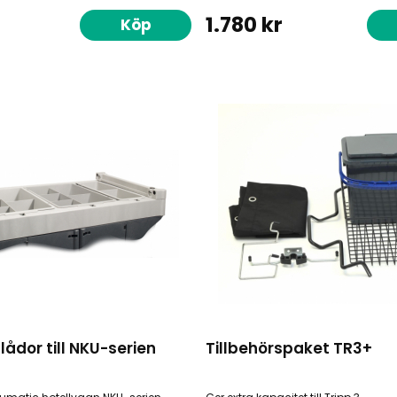
1.780 kr
Köp
ådor till NKU-serien
Tillbehörspaket TR3+