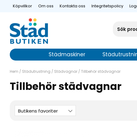
Köpvillkor
Om oss
Kontakta oss
Integritetspolicy
Log
Städmaskiner
Städutrustni
Hem
/
Städutrustning
/
Städvagnar
/
Tillbehör städvagnar
Tillbehör städvagnar
Butikens favoriter