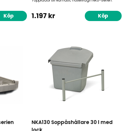
Topplådor till Numatic hotellvagn NKU-serien.
1.197 kr
Köp
Köp
serien
NKA130 Soppåshållare 30 l med
lock