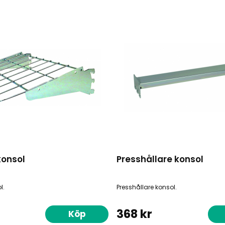
konsol
Presshållare konsol
l.
Presshållare konsol.
368 kr
Köp