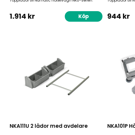
Topplådor till Numatic hotellvagn NKU-serien.
Topplådor till
1.914 kr
944 kr
Köp
NKA111U 2 lådor med avdelare
NKA101P H