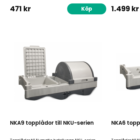
471 kr
1.499 kr
Köp
NKA9 topplådor till NKU-serien
NKA6 toppl