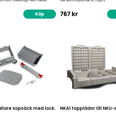
 Numatic hotellvagn NKU-serien.
Ger extra kapacitet till Tripp 3.
767 kr
Köp
ållare sopsäck med lock.
NKA1 topplådor till NKU-