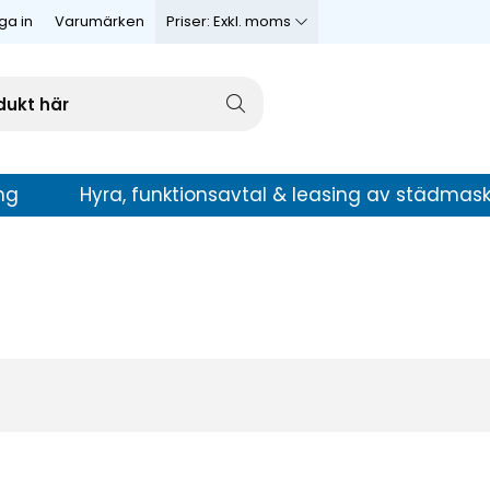
ga in
Varumärken
Priser:
Exkl. moms
ng
Hyra, funktionsavtal & leasing av städmask