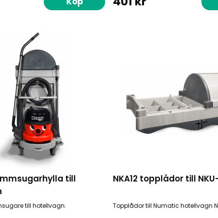
401 kr
Köp
mmsugarhylla till
NKA12 topplådor till NKU
n
sugare till hotellvagn.
Topplådor till Numatic hotellvagn N