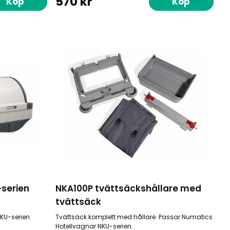
570 kr
Köp
Köp
-serien
NKA100P tvättsäckshållare med
tvättsäck
KU-serien.
Tvättsäck komplett med hållare. Passar Numatics
Hotellvagnar NKU-serien.