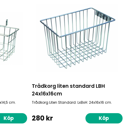
Trådkorg liten standard LBH
24x16x16cm
x14,5 cm.
Trådkorg Liten Standard. LxBxH: 24x16x16 cm.
280 kr
Köp
Köp