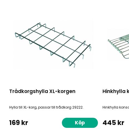
Trådkorgshylla XL-korgen
Hinkhylla 
Hylla till XL-korg, passar till trådkorg 29222.
Hinkhylla konso
169 kr
445 kr
Köp