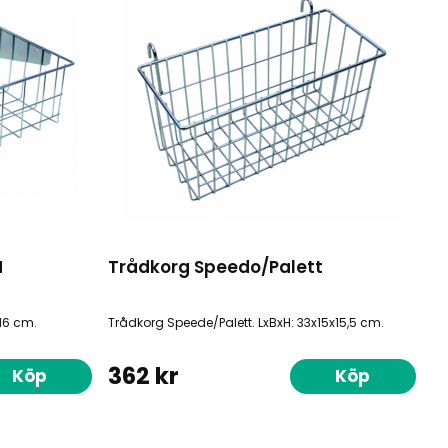
H
Trådkorg Speedo/Palett
16 cm.
Trådkorg Speede/Palett. LxBxH: 33x15x15,5 cm.
362 kr
Köp
Köp