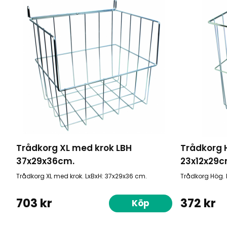
Trådkorg XL med krok LBH
Trådkorg 
37x29x36cm.
23x12x29
Trådkorg XL med krok. LxBxH: 37x29x36 cm.
Trådkorg Hög. 
703 kr
372 kr
Köp