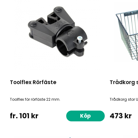
Toolflex Rörfäste
Trådkorg s
Toolflex för rörfäste 22 mm.
Trådkorg stor U
fr. 101 kr
473 kr
Köp