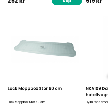
252 kr
519 kr
Köp
Lock Moppbox Stor 60 cm
NKA109 Da
hotellvag
Lock Moppbox Stor 60 cm.
Hylla för damm