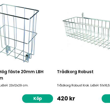
Hög fäste 20mm LBH
Trådkorg Robust
cm
LxBxH: 23x12x29 cm.
Trådkorg Robust Krok. LxBxH: 51x16,5
420 kr
Köp