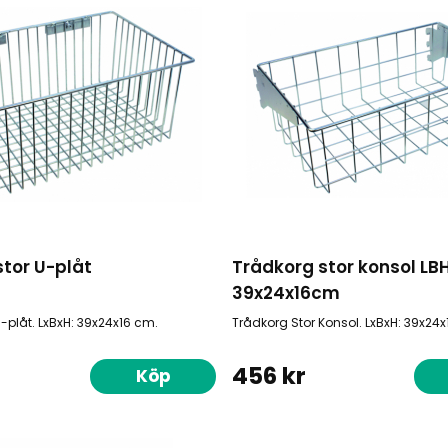
tor U-plåt
Trådkorg stor konsol LB
39x24x16cm
-plåt. LxBxH: 39x24x16 cm.
Trådkorg Stor Konsol. LxBxH: 39x24x
456 kr
Köp