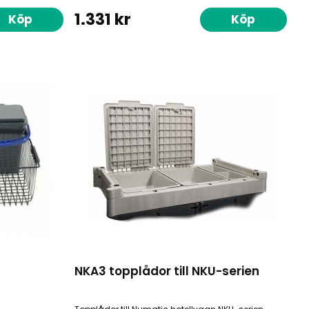
1.331 kr
Köp
Köp
NKA3 topplådor till NKU-serien