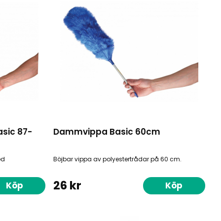
sic 87-
Dammvippa Basic 60cm
ed
Böjbar vippa av polyestertrådar på 60 cm.
26 kr
Köp
Köp