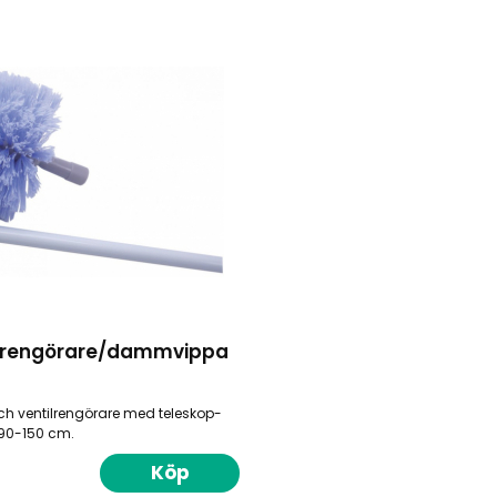
ilrengörare/dammvippa
 ventilrengörare med teleskop-
t 90-150 cm.
Köp