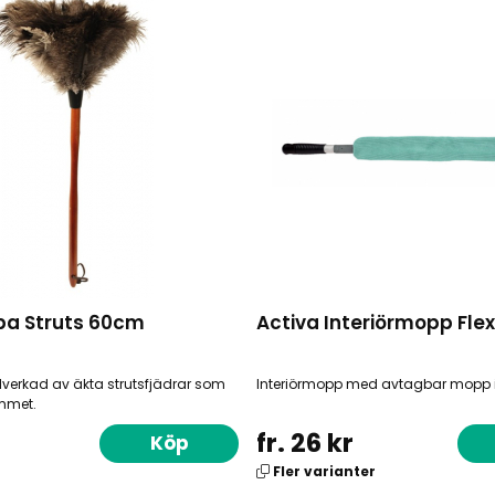
a Struts 60cm
Activa Interiörmopp Flex
verkad av äkta strutsfjädrar som
Interiörmopp med avtagbar mopp i 
ammet.
fr. 26 kr
Köp
Fler varianter