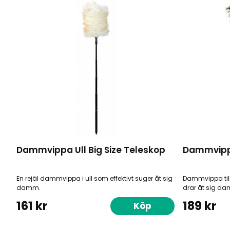
Dammvippa Ull Big Size Teleskop
Dammvipp
En rejäl dammvippa i ull som effektivt suger åt sig
Dammvippa till
damm.
drar åt sig d
161 kr
189 kr
Köp