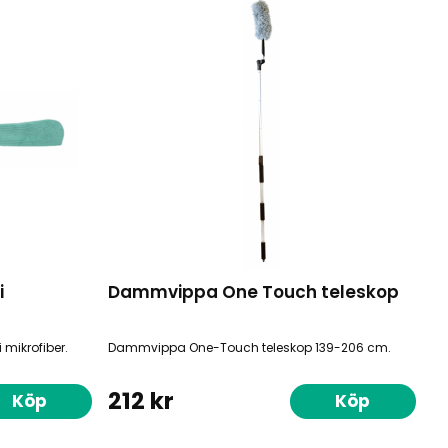
i
Dammvippa One Touch teleskop
mikrofiber.
Dammvippa One-Touch teleskop 139-206 cm.
212 kr
Köp
Köp