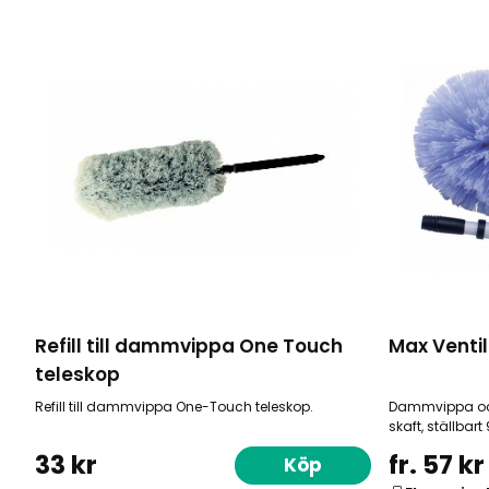
Refill till dammvippa One Touch
Max Vent
teleskop
Refill till dammvippa One-Touch teleskop.
Dammvippa och
skaft, ställbar
33 kr
fr. 57 kr
Köp