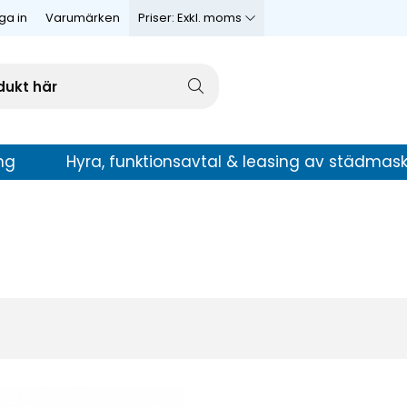
ga in
Varumärken
Priser:
Exkl. moms
ng
Hyra, funktionsavtal & leasing av städmask