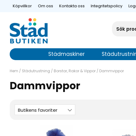
Köpvillkor
Om oss
Kontakta oss
Integritetspolicy
Log
Städmaskiner
Städutrustni
Hem
/
Städutrustning
/
Borstar, Rakor & Vippor
/
Dammvippor
Dammvippor
Butikens favoriter