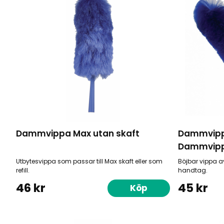
Dammvippa Max utan skaft
Dammvippa
Dammvipp
Utbytesvippa som passar till Max skaft eller som
Böjbar vippa a
refill.
handtag.
46 kr
45 kr
Köp