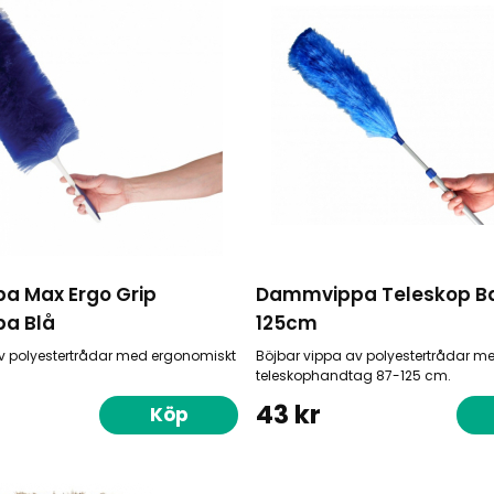
 Max Ergo Grip
Dammvippa Teleskop Ba
a Blå
125cm
v polyestertrådar med ergonomiskt
Böjbar vippa av polyestertrådar m
teleskophandtag 87-125 cm.
43 kr
Köp