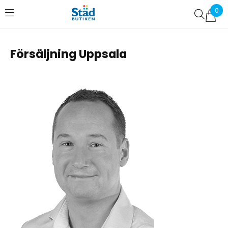
0
Favoriter (
0
)
Försäljning Uppsala