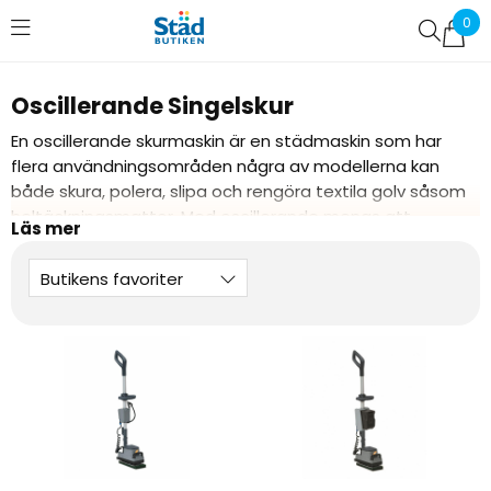
0
Favoriter (
0
)
Oscillerande Singelskur
En oscillerande skurmaskin är en städmaskin som har
flera användningsområden några av modellerna kan
både skura, polera, slipa och rengöra textila golv såsom
heltäckningsmattor. Med oscillerande menas att
skurmaskinen istället för att snurra åt ett håll, som en
vanlig skurmaskin, istället rör skurhuvudet sig med
Butikens favoriter
mycket små snabba rörelser i ett mönster som en åtta.
Detta upplevs mer som ett vibrerande och innebär att
maskinen blir stabil och lätt att framföra då den inte vill
dra åt något håll av egen kraft. Just denna funktion gör
att den lämpar sig för många olika applikationer.