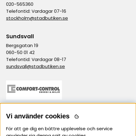
020-565360
Telefontid: Vardagar 07-16
stockholm@stadbutiken.se
Sundsvall
Bergsgatan 19
060-50 01 42
Telefontid: Vardagar 08-17
sundsvall@stadbutiken.se
samarbetspartner
Vi använder cookies
För att ge dig en bättre upplevelse och service
använder sig denna sajt av cookies.