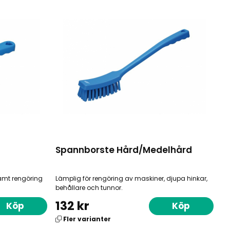
Spannborste Hård/Medelhård
samt rengöring
Lämplig för rengöring av maskiner, djupa hinkar,
behållare och tunnor.
132 kr
Köp
Köp
Fler varianter