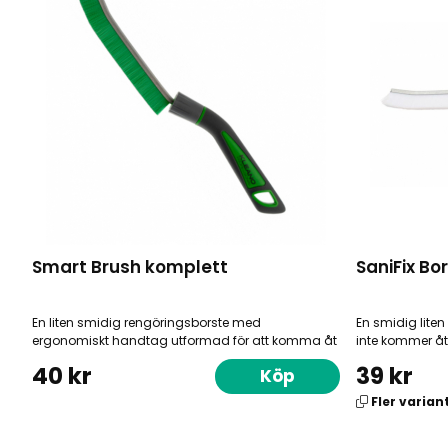
Smart Brush komplett
SaniFix Bo
En liten smidig rengöringsborste med
En smidig lite
ergonomiskt handtag utformad för att komma åt
inte kommer åt
...
40 kr
39 kr
Köp
Fler varian