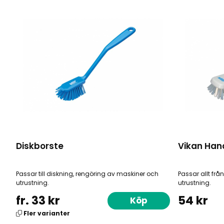
Diskborste
Vikan Han
Passar till diskning, rengöring av maskiner och
Passar allt frå
utrustning.
utrustning.
fr. 33 kr
54 kr
Köp
Fler varianter