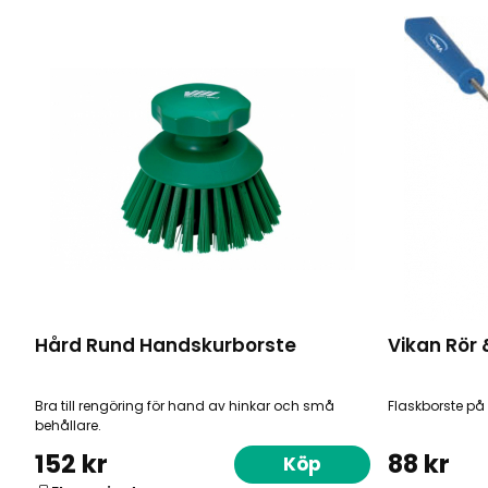
Hård Rund Handskurborste
Vikan Rör
Bra till rengöring för hand av hinkar och små
Flaskborste på 
behållare.
152 kr
88 kr
Köp