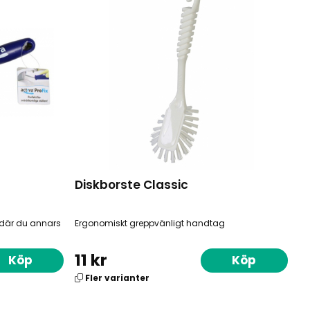
Diskborste Classic
t där du annars
Ergonomiskt greppvänligt handtag
11 kr
Köp
Köp
Fler varianter