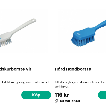
dskurborste Vit
Hård Handborste
n disk till rengöring av maskiner och
Till släta ytor, maskine roch bord, 
av hinkar.
116 kr
Köp
Fler varianter