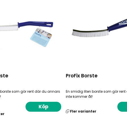
rste
ProFix Borste
n borste som gör rent där du annars
En smidig liten borste som gör ren
!
inte kommer åt!
Köp
Fler varianter
ter