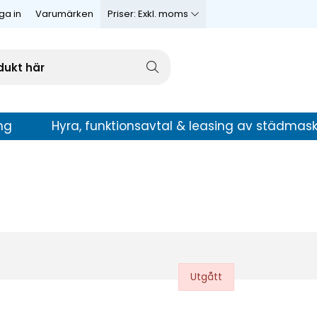
ga in
Varumärken
Priser:
Exkl. moms
ng
Hyra, funktionsavtal & leasing av städmask