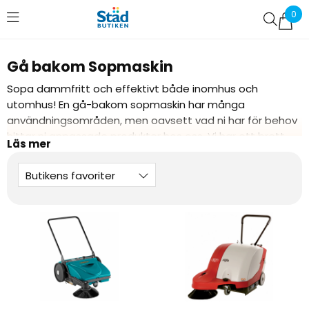
0
Favoriter (
0
)
Gå bakom Sopmaskin
Sopa dammfritt och effektivt både inomhus och
utomhus! En gå-bakom sopmaskin har många
användningsområden, men oavsett vad ni har för behov
hittar ni anpassade produkter hos oss. Vi har ett brett
sortiment av sopmaskiner som man går bakom. Allt från
helt manuella till motordrivna sopmaskiner.
Butikens favoriter
Specialanpassade sopmaskiner för heltäckningsmattor,
tenninbanor med syntetiskt gräs etc. Robusta gå-
bakom sopmaskiner med enkla reglage för enkel
hantering.
Hitta din sopmaskin i vårt noga utvalda sortiment
Behöver ni hjälp att välja ut en gå-bakom sopmaskin till
er verksamhet? Kontakta oss! Vår kunniga personal har
kunskapen att förse er med en sopmaskin som passar