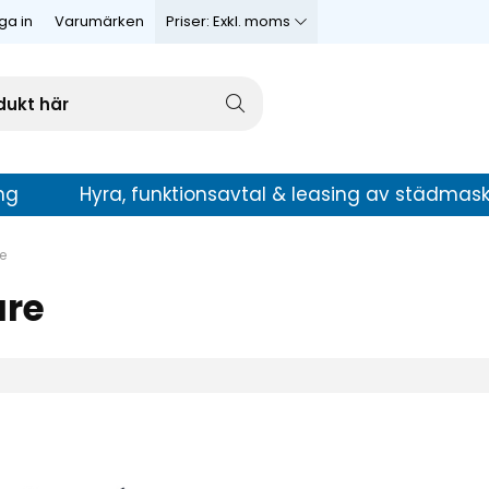
ga in
Varumärken
Priser:
Exkl. moms
ng
Hyra, funktionsavtal & leasing av städmask
e
are