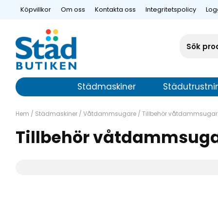
Köpvillkor
Om oss
Kontakta oss
Integritetspolicy
Log
Städmaskiner
Städutrustni
Hem
/
Städmaskiner
/
Våtdammsugare
/
Tillbehör våtdammsugar
Tillbehör våtdammsug