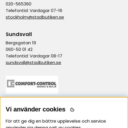
020-565360
Telefontid: Vardagar 07-16
stockholm@stadbutiken.se
Sundsvall
Bergsgatan 19
060-50 01 42
Telefontid: Vardagar 08-17
sundsvall@stadbutiken.se
samarbetspartner
Vi använder cookies
För att ge dig en bättre upplevelse och service
använder sig denna sajt av cookies.