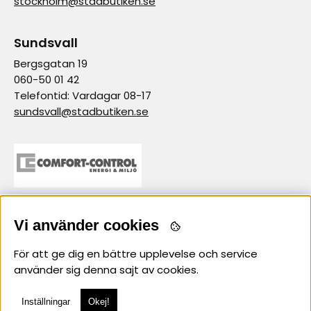
stockholm@stadbutiken.se
Sundsvall
Bergsgatan 19
060-50 01 42
Telefontid: Vardagar 08-17
sundsvall@stadbutiken.se
samarbetspartner
Vi använder cookies
För att ge dig en bättre upplevelse och service
använder sig denna sajt av cookies.
Inställningar
Okej!