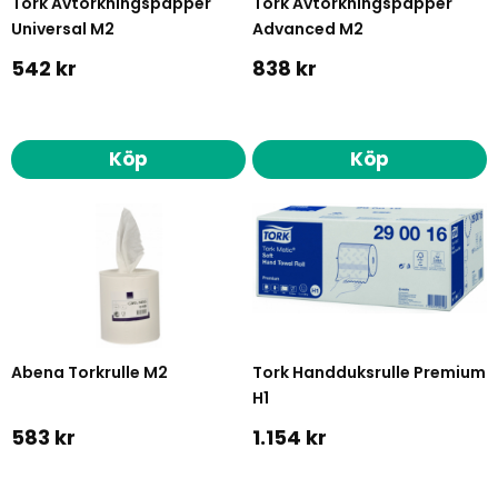
Tork Avtorkningspapper
Tork Avtorkningspapper
Universal M2
Advanced M2
542 kr
838 kr
Köp
Köp
Abena Torkrulle M2
Tork Handduksrulle Premium
H1
583 kr
1.154 kr