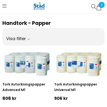
0
Favoriter (
0
)
Handtork - Papper
Visa filter
Tork Avtorkningspapper
Tork Avtorkningspapper
Advanced M1
Universal M1
808 kr
906 kr