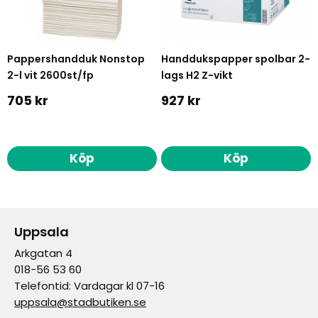
Pappershandduk Nonstop
Handdukspapper spolbar 2-
2-l vit 2600st/fp
lags H2 Z-vikt
705 kr
927 kr
Köp
Köp
Uppsala
Arkgatan 4
018-56 53 60
Telefontid: Vardagar kl 07-16
uppsala@stadbutiken.se