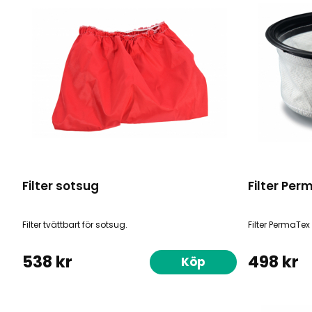
Filter sotsug
Filter Pe
Filter tvättbart för sotsug.
Filter PermaTe
538 kr
498 kr
Köp