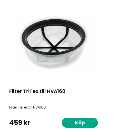
Filter TriTex till HVA160
Filter TriTex till HVA160.
459 kr
Köp