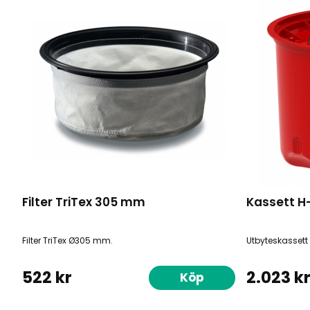
Filter TriTex 305 mm
Kassett H-
Filter TriTex Ø305 mm.
Utbyteskassett
522 kr
2.023 k
Köp