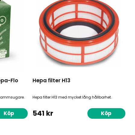
epa-Flo
Hepa filter H13
 dammsugare.
Hepa filter H13 med mycket lång hållbarhet.
541 kr
Köp
Köp