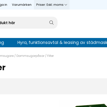
ga in
Varumärken
Priser:
Exkl. moms
ng
Hyra, funktionsavtal & leasing av städmask
ammsugare
/
Dammsugarpåsar / Filter
er