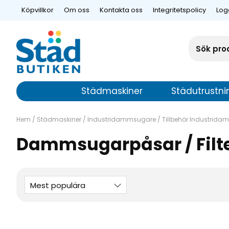
Köpvillkor
Om oss
Kontakta oss
Integritetspolicy
Log
Städmaskiner
Städutrustni
Hem
/
Städmaskiner
/
Industridammsugare
/
Tillbehör Industrid
Dammsugarpåsar / Filt
Mest populära