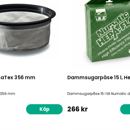
rmaTex 356 mm
Dammsugarpåse 15 l, H
x 356 mm.
Dammsugarpåse 15 l till Numatic
266 kr
Köp