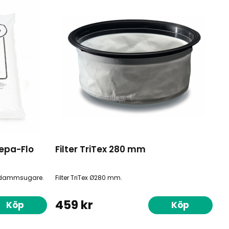
epa-Flo
Filter TriTex 280 mm
c dammsugare.
Filter TriTex Ø280 mm.
459 kr
Köp
Köp