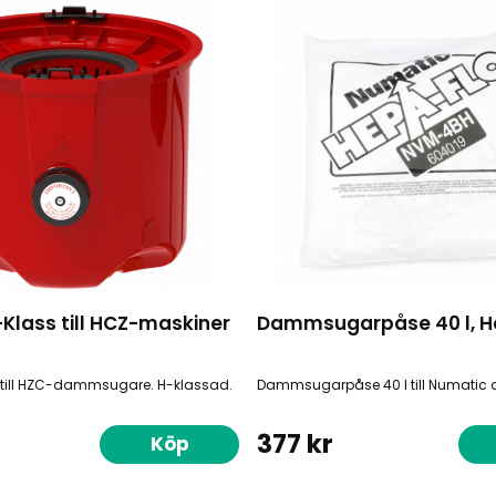
Klass till HCZ-maskiner
Dammsugarpåse 40 l, H
 till HZC-dammsugare. H-klassad.
Dammsugarpåse 40 l till Numati
r
377 kr
Köp