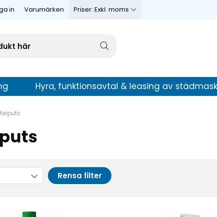
ga in
Varumärken
Priser:
Exkl. moms
ng
Hyra, funktionsavtal & leasing av städmask
terputs
rputs
Rensa filter