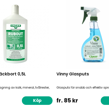
äckbort 0,5L
Vinny Glasputs
tagning av kalk, mineral, tvålrester,
Glasputs för snabb och effektiv sp
fr. 85 kr
Köp