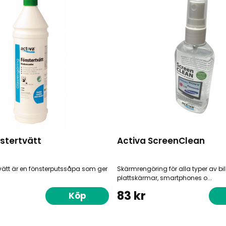
stertvätt
Activa ScreenClean
tvätt är en fönsterputssåpa som ger
Skärmrengöring för alla typer av bi
plattskärmar, smartphones o...
83 kr
Köp