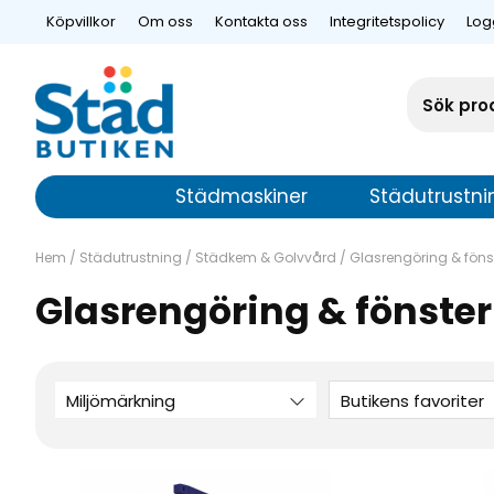
Köpvillkor
Om oss
Kontakta oss
Integritetspolicy
Log
Städmaskiner
Städutrustni
Hem
/
Städutrustning
/
Städkem & Golvvård
/
Glasrengöring & föns
Glasrengöring & fönste
Miljömärkning
Butikens favoriter