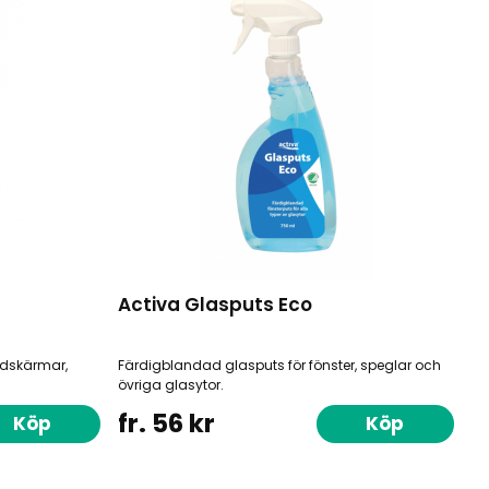
Activa Glasputs Eco
ldskärmar,
Färdigblandad glasputs för fönster, speglar och
övriga glasytor.
fr. 56 kr
Köp
Köp