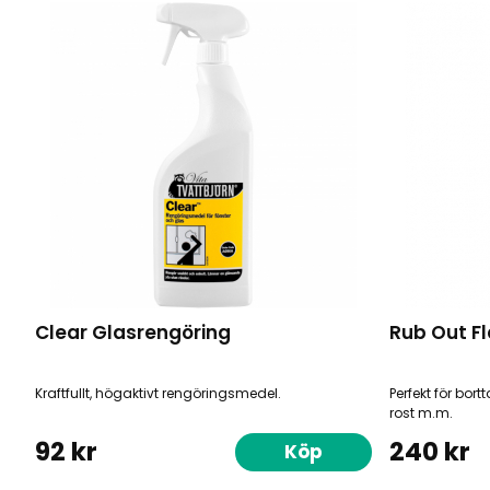
Clear Glasrengöring
Rub Out Fl
Kraftfullt, högaktivt rengöringsmedel.
Perfekt för bort
rost m.m.
92 kr
240 kr
Köp