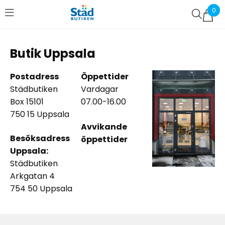
0
Favoriter (
0
)
Butik Uppsala
Postadress
Öppettider
Städbutiken
Vardagar
Box 15101
07.00-16.00
750 15 Uppsala
Avvikande
Besöksadress
öppettider
Uppsala:
Städbutiken
Arkgatan 4
754 50 Uppsala