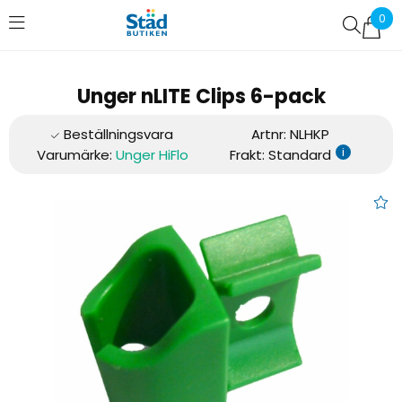
0
Favoriter (
0
)
Unger nLITE Clips 6-pack
Artnr:
NLHKP
i
Varumärke:
Unger HiFlo
Frakt: Standard
Unger nLITE Clips 6-pack