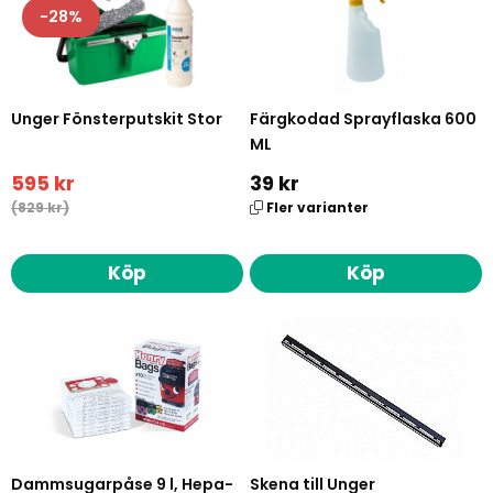
28
Unger Fönsterputskit Stor
Färgkodad Sprayflaska 600
ML
595 kr
39 kr
(829 kr)
Fler varianter
Köp
Köp
Dammsugarpåse 9 l, Hepa-
Skena till Unger