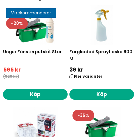
Vi rekommenderar
28
Unger Fönsterputskit Stor
Färgkodad Sprayflaska 600
ML
595 kr
39 kr
(829 kr)
Fler varianter
Köp
Köp
36