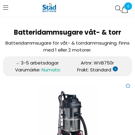
0
Favoriter (
0
)
Batteridammsugare våt- & torr
Batteridammsugare för våt- & torrdammsugning. Finns
med 1 eller 2 motorer.
Artnr:
WVB750r
i
Varumärke:
Numatic
Frakt: Standard
Batteridammsugare våt- & to