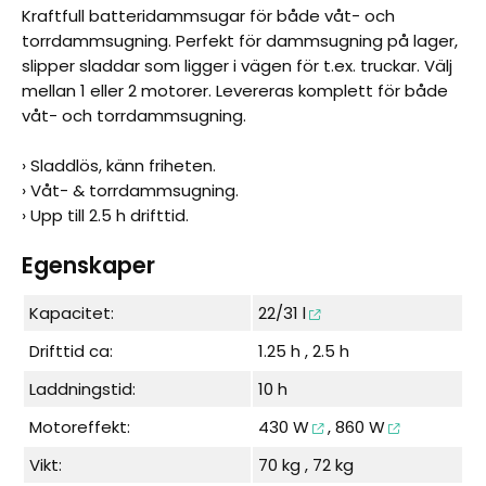
Kraftfull batteridammsugar för både våt- och
torrdammsugning. Perfekt för dammsugning på lager,
slipper sladdar som ligger i vägen för t.ex. truckar. Välj
mellan 1 eller 2 motorer. Levereras komplett för både
våt- och torrdammsugning.
› Sladdlös, känn friheten.
› Våt- & torrdammsugning.
› Upp till 2.5 h drifttid.
Egenskaper
Kapacitet:
22/31 l
Drifttid ca:
1.25 h , 2.5 h
Laddningstid:
10 h
Motoreffekt:
430 W
,
860 W
Vikt:
70 kg , 72 kg