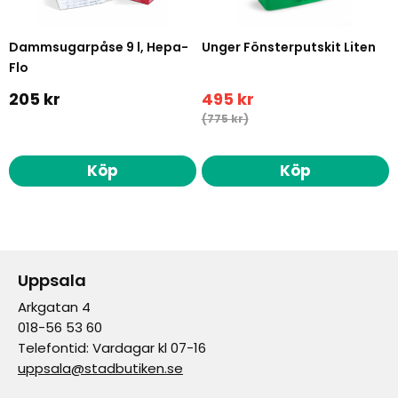
Dammsugarpåse 9 l, Hepa-
Unger Fönsterputskit Liten
Flo
205 kr
495 kr
(775 kr)
Köp
Köp
Uppsala
Arkgatan 4
018-56 53 60
Telefontid: Vardagar kl 07-16
uppsala@stadbutiken.se