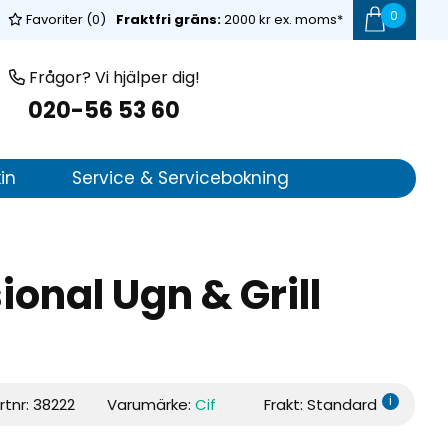
0
Favoriter (
0
)
Fraktfri gräns:
2000 kr ex. moms*
Frågor? Vi hjälper dig!
020-56 53 60
in
Service & Servicebokning
ional Ugn & Grill
i
rtnr:
38222
Varumärke:
Cif
Frakt: Standard