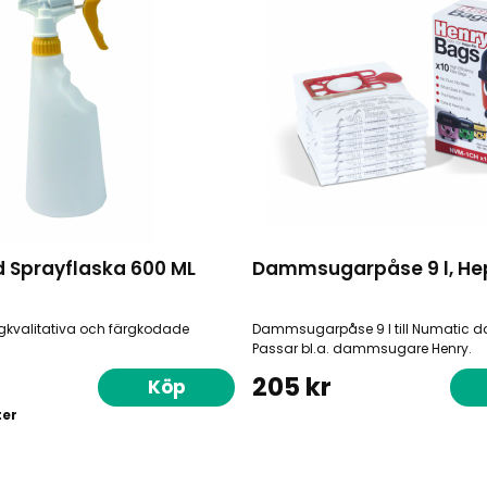
 Sprayflaska 600 ML
Dammsugarpåse 9 l, He
gkvalitativa och färgkodade
Dammsugarpåse 9 l till Numatic
Passar bl.a. dammsugare Henry.
205 kr
Köp
ter