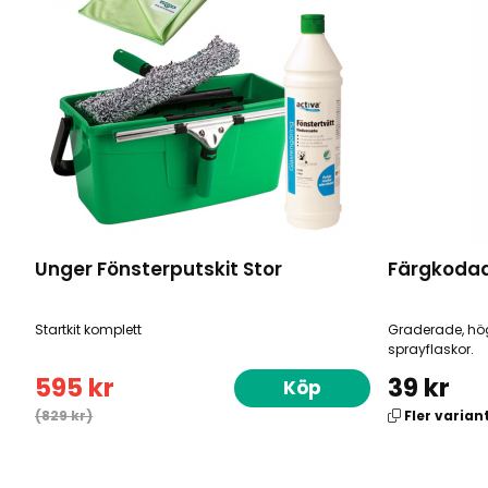
Unger Fönsterputskit Stor
Färgkodad
Startkit komplett
Graderade, hö
sprayflaskor.
595 kr
39 kr
Köp
(829 kr)
Fler varian