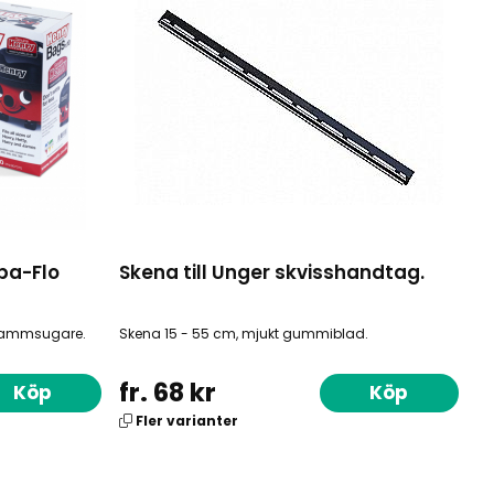
pa-Flo
Skena till Unger skvisshandtag.
 dammsugare.
Skena 15 - 55 cm, mjukt gummiblad.
fr. 68 kr
Köp
Köp
Fler varianter