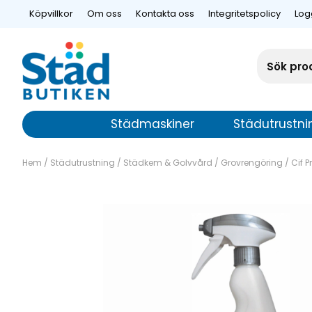
Köpvillkor
Om oss
Kontakta oss
Integritetspolicy
Log
Städmaskiner
Städutrustni
Hem
/
Städutrustning
/
Städkem & Golvvård
/
Grovrengöring
/
Cif P
Cif Profession