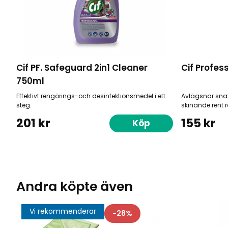
Cif PF. Safeguard 2in1 Cleaner
Cif Profess
750ml
Effektivt rengörings-och desinfektionsmedel i ett
Avlägsnar snab
steg.
skinande rent r
201 kr
155 kr
Köp
Andra köpte även
Vi rekommenderar
28