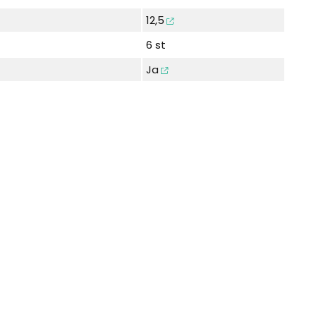
12,5
6 st
Ja