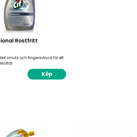
ional Rostfritt
bt smuts och fingeravtryck för ett
esultat.
Köp