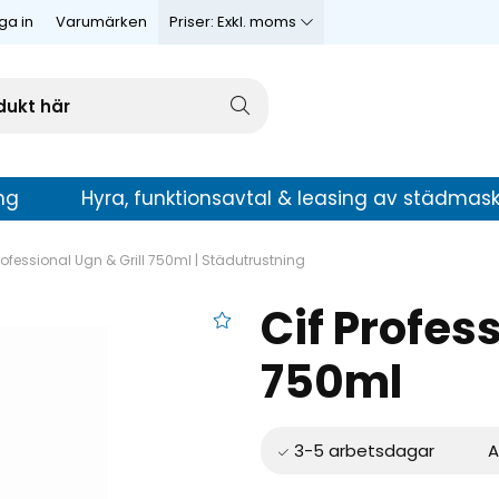
ga in
Varumärken
Priser:
Exkl. moms
ng
Hyra, funktionsavtal & leasing av städmask
rofessional Ugn & Grill 750ml | Städutrustning
Cif Profess
al Ugn & Grill 750ml
750ml
A