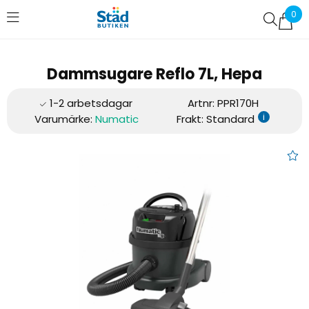
0
Favoriter (
0
)
Dammsugare Reflo 7L, Hepa
Artnr:
PPR170H
i
Varumärke:
Numatic
Frakt: Standard
Dammsugare Reflo 7L, Hepa