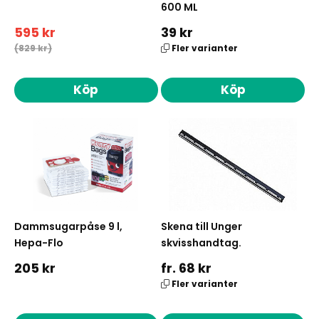
600 ML
595 kr
39 kr
(829 kr)
Fler varianter
Köp
Köp
Dammsugarpåse 9 l,
Skena till Unger
Hepa-Flo
skvisshandtag.
205 kr
fr. 68 kr
Fler varianter