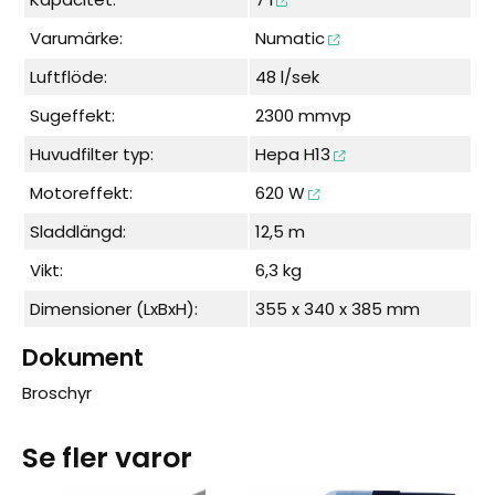
Varumärke:
Numatic
Luftflöde:
48 l/sek
Sugeffekt:
2300 mmvp
Huvudfilter typ:
Hepa H13
Motoreffekt:
620 W
Sladdlängd:
12,5 m
Vikt:
6,3 kg
Dimensioner (LxBxH):
355 x 340 x 385 mm
Dokument
Broschyr
Se fler varor