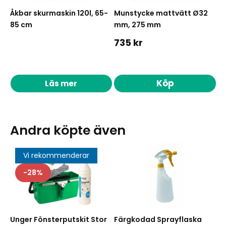
Åkbar skurmaskin 120l, 65-
Munstycke mattvätt Ø32
85 cm
mm, 275 mm
735 kr
Köp
Läs mer
Andra köpte även
Vi rekommenderar
28
Unger Fönsterputskit Stor
Färgkodad Sprayflaska