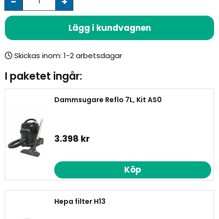
-
+
Lägg i kundvagnen
Skickas inom:
I paketet ingår:
Dammsugare Reflo 7L, Kit AS0
3.398 kr
Köp
Hepa filter H13