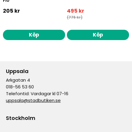
Flo
205 kr
495 kr
(775 kr)
Köp
Köp
Uppsala
Arkgatan 4
018-56 53 60
Telefontid: Vardagar kl 07-16
uppsala@stadbutiken.se
Stockholm