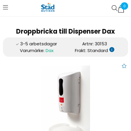
0
Favoriter (
0
)
Droppbricka till Dispenser Dax
Artnr:
30153
i
Varumärke:
Dax
Frakt: Standard
Droppbricka till Dispenser Dax