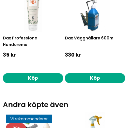
Dax Professional
Dax Vägghållare 600ml
Handcreme
35 kr
330 kr
Köp
Köp
Andra köpte även
Vi rekommenderar