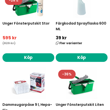
28
Unger Fönsterputskit Stor
Färgkodad Sprayflaska 600
ML
595 kr
39 kr
(829 kr)
Fler varianter
Köp
Köp
36
Dammsugarpåse 9 l, Hepa-
Unger Fönsterputskit Liten