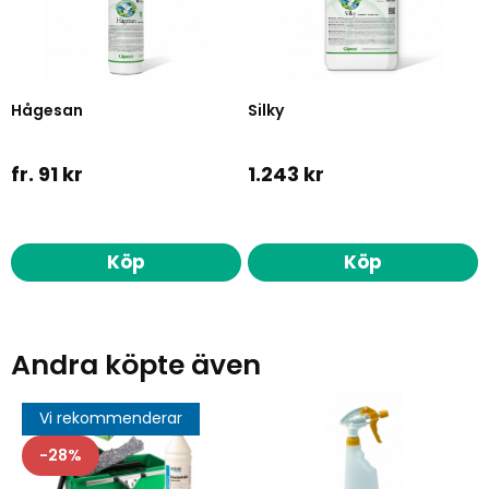
Hågesan
Silky
fr. 91 kr
1.243 kr
Köp
Köp
Andra köpte även
Vi rekommenderar
28