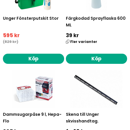
Unger Fönsterputskit Stor
Färgkodad Sprayflaska 600
ML
595 kr
39 kr
(829 kr)
Fler varianter
Köp
Köp
Dammsugarpåse 9 l, Hepa-
Skena till Unger
Flo
skvisshandtag.