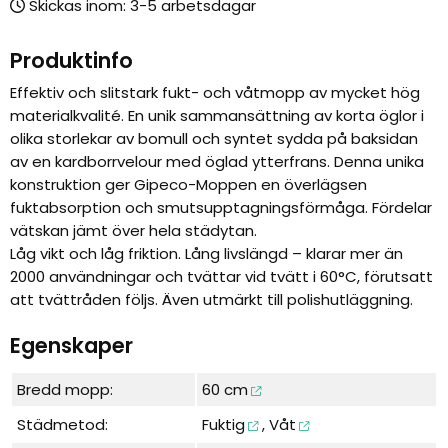
Skickas inom:
Produktinfo
Effektiv och slitstark fukt- och våtmopp av mycket hög
materialkvalité. En unik sammansättning av korta öglor i
olika storlekar av bomull och syntet sydda på baksidan
av en kardborrvelour med öglad ytterfrans. Denna unika
konstruktion ger Gipeco-Moppen en överlägsen
fuktabsorption och smutsupptagningsförmåga. Fördelar
vätskan jämt över hela städytan.
Låg vikt och låg friktion. Lång livslängd – klarar mer än
2000 användningar och tvättar vid tvätt i 60°C, förutsatt
att tvättråden följs. Även utmärkt till polishutläggning.
Egenskaper
Bredd mopp:
60 cm
Städmetod:
Fuktig
,
Våt