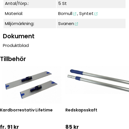
Antal/förp.:
5 St
Material:
Bomull
,
Syntet
Miljömärkning:
Svanen
Dokument
Produktblad
Tillbehör
Kardborrestativ Lifetime
Redskapsskaft
fr. 91 kr
85 kr