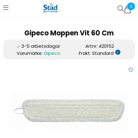
0
Favoriter (
0
)
Gipeco Moppen Vit 60 Cm
Artnr:
420152
i
Varumärke:
Gipeco
Frakt: Standard
Gipeco Moppen Vit 60 Cm