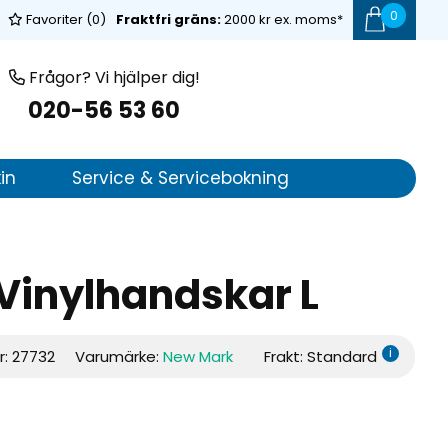
0
Favoriter (
0
)
Fraktfri gräns:
2000 kr ex. moms*
Frågor? Vi hjälper dig!
020-56 53 60
in
Service & Servicebokning
inylhandskar L
i
r:
27732
Varumärke:
New Mark
Frakt: Standard