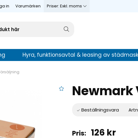
ga in
Varumärken
Priser:
Exkl. moms
ng
Hyra, funktionsavtal & leasing av städmask
försäljning
Newmark V
lhandskar L
Artn
126
kr