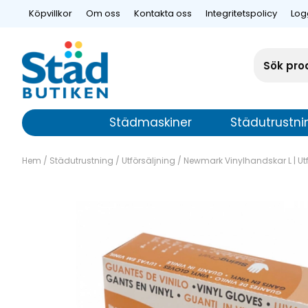
Köpvillkor
Om oss
Kontakta oss
Integritetspolicy
Log
Städmaskiner
Städutrustni
Hem
/
Städutrustning
/
Utförsäljning
/
Newmark Vinylhandskar L | Ut
Newmark Viny