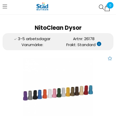
0
Favoriter (
0
)
NitoClean Dysor
Artnr:
26178
i
Varumärke:
Frakt: Standard
NitoClean Dysor