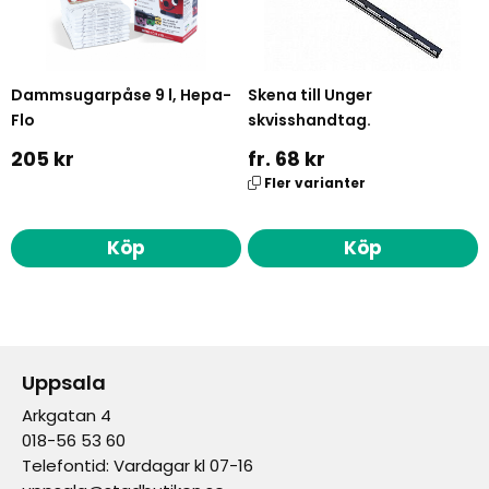
Dammsugarpåse 9 l, Hepa-
Skena till Unger
Flo
skvisshandtag.
205 kr
fr. 68 kr
Fler varianter
Köp
Köp
Uppsala
Arkgatan 4
018-56 53 60
Telefontid: Vardagar kl 07-16