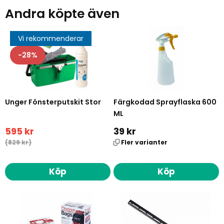
Andra köpte även
Vi rekommenderar
28
Unger Fönsterputskit Stor
Färgkodad Sprayflaska 600
ML
595 kr
39 kr
(829 kr)
Fler varianter
Köp
Köp