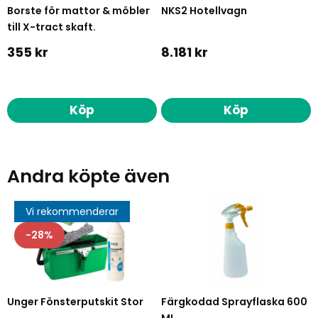
Borste för mattor & möbler
NKS2 Hotellvagn
till X-tract skaft.
355 kr
8.181 kr
Köp
Köp
Andra köpte även
Vi rekommenderar
28
Unger Fönsterputskit Stor
Färgkodad Sprayflaska 600
ML