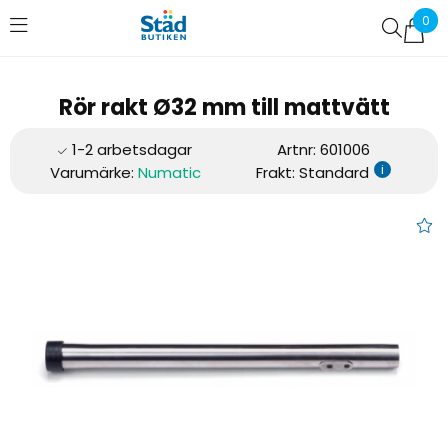
0
Favoriter (
0
)
Rör rakt Ø32 mm till mattvätt
Artnr:
601006
i
Varumärke:
Numatic
Frakt: Standard
Rör rakt Ø32 mm till mattvätt