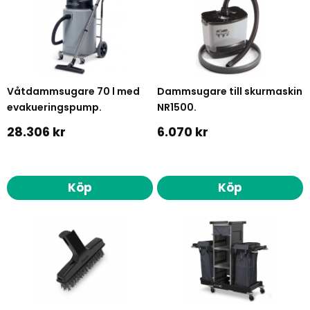
Våtdammsugare 70 l med
Dammsugare till skurmaskin
evakueringspump.
NR1500.
28.306 kr
6.070 kr
Köp
Köp