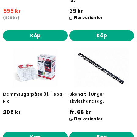
595 kr
39 kr
(829 kr)
Fler varianter
Köp
Köp
Dammsugarpåse 9 l, Hepa-
Skena till Unger
Flo
skvisshandtag.
205 kr
fr. 68 kr
Fler varianter
Köp
Köp