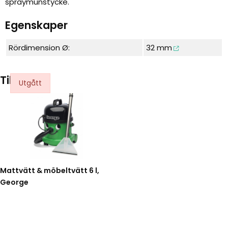
spraymunstycke.
Egenskaper
Rördimension Ø:
32 mm
Tillbehör
Mattvätt & möbeltvätt 6 l,
George