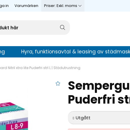
ga in
Varumärken
Priser:
Exkl. moms
ng
Hyra, funktionsavtal & leasing av städmask
 Nitril xtra lite Puderfri strl L | Städutrustning
Semperguar
ril xtra lite Puderfri strl L
Puderfri str