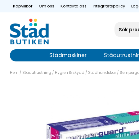
Köpvillkor
Om oss
Kontakta oss
Integritetspolicy
Log
Städmaskiner
Städutrustni
Hem
/
Städutrustning
/
Hygien & skydd
/
Städhandskar
/
Semperguard
Semperguard Nit