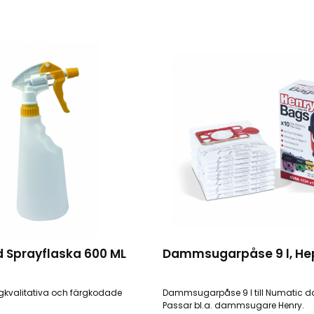
 Sprayflaska 600 ML
Dammsugarpåse 9 l, He
gkvalitativa och färgkodade
Dammsugarpåse 9 l till Numatic
Passar bl.a. dammsugare Henry.