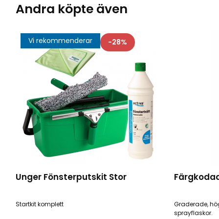
Andra köpte även
Vi rekommenderar
28
Unger Fönsterputskit Stor
Färgkodad
Startkit komplett
Graderade, hö
sprayflaskor.