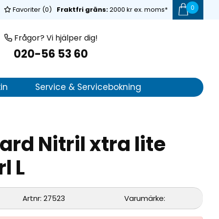
0
Favoriter (
0
)
Fraktfri gräns:
2000 kr ex. moms*
Frågor? Vi hjälper dig!
020-56 53 60
in
Service & Servicebokning
d Nitril xtra lite
l L
Artnr:
27523
Varumärke: