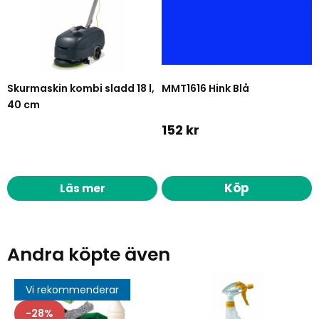
Skurmaskin kombi sladd 18 l,
MMT1616 Hink Blå
40 cm
152 kr
Köp
Läs mer
Andra köpte även
Vi rekommenderar
28