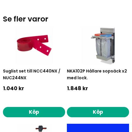
Se fler varor
Suglist set till NCC440NX /
NKA102P Hållare sopsäck x2
NUC244NX
med lock.
1.040 kr
1.848 kr
Köp
Köp