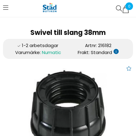
0
Favoriter (
0
)
Swivel till slang 38mm
Artnr:
216182
i
Varumärke:
Numatic
Frakt: Standard
Swivel till slang 38mm