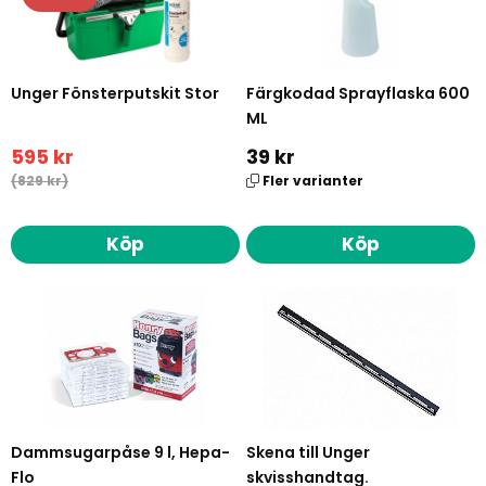
Unger Fönsterputskit Stor
Färgkodad Sprayflaska 600
ML
595 kr
39 kr
(829 kr)
Fler varianter
Köp
Köp
Dammsugarpåse 9 l, Hepa-
Skena till Unger
Flo
skvisshandtag.