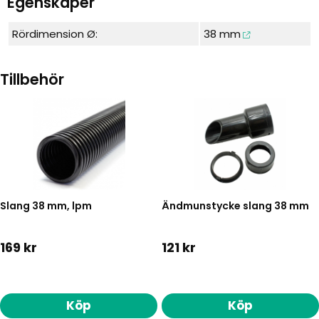
Egenskaper
Rördimension Ø:
38 mm
Tillbehör
Slang 38 mm, lpm
Ändmunstycke slang 38 mm
169 kr
121 kr
Köp
Köp