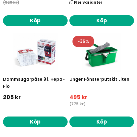
(829 kr)
Fler varianter
Köp
Köp
36
Dammsugarpåse 9 l, Hepa-
Unger Fönsterputskit Liten
Flo
205 kr
495 kr
(775 kr)
Köp
Köp