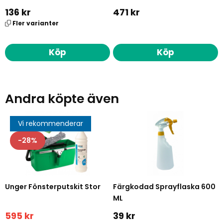
136 kr
471 kr
Fler varianter
Köp
Köp
Andra köpte även
Vi rekommenderar
28
Unger Fönsterputskit Stor
Färgkodad Sprayflaska 600
ML
595 kr
39 kr