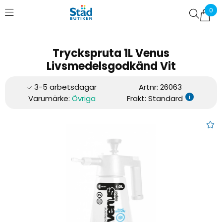
0
Favoriter (
0
)
Tryckspruta 1L Venus
Livsmedelsgodkänd Vit
Artnr:
26063
i
Varumärke:
Övriga
Frakt: Standard
Tryckspruta 1L Venus Livsmed