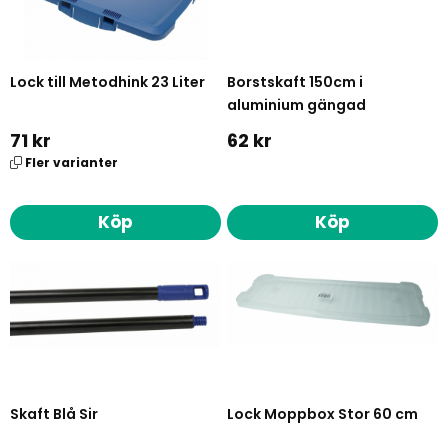
Lock till Metodhink 23 Liter
Borstskaft 150cm i
aluminium gängad
71 kr
62 kr
Fler varianter
Köp
Köp
Skaft Blå Sir
Lock Moppbox Stor 60 cm