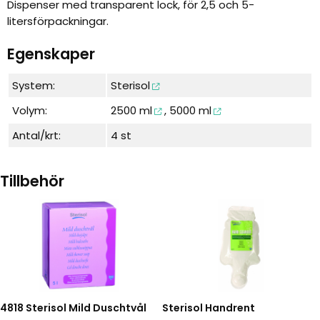
Dispenser med transparent lock, för 2,5 och 5-
litersförpackningar.
Egenskaper
System:
Sterisol
Volym:
2500 ml
,
5000 ml
Antal/krt:
4 st
Tillbehör
4818 Sterisol Mild Duschtvål
Sterisol Handrent