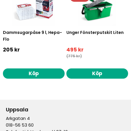
Dammsugarpåse 9 l, Hepa-
Unger Fönsterputskit Liten
Flo
205 kr
495 kr
(775 kr)
Köp
Köp
Uppsala
Arkgatan 4
018-56 53 60