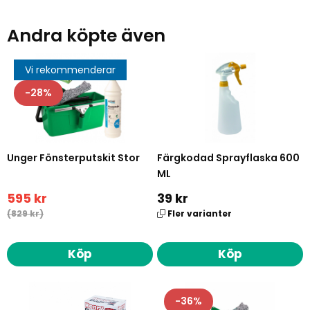
Andra köpte även
Vi rekommenderar
28
Unger Fönsterputskit Stor
Färgkodad Sprayflaska 600
ML
595 kr
39 kr
(829 kr)
Fler varianter
Köp
Köp
36