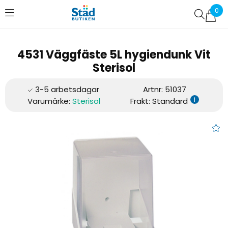
0
Favoriter (
0
)
4531 Väggfäste 5L hygiendunk Vit
Sterisol
Artnr:
51037
i
Varumärke:
Sterisol
Frakt: Standard
4531 Väggfäste 5L hygiendunk 