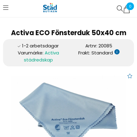
0
Favoriter (
0
)
Activa ECO Fönsterduk 50x40 cm
Artnr:
20085
i
Varumärke:
Activa
Frakt: Standard
städredskap
Activa ECO Fönsterduk 50x40