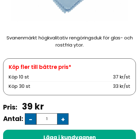
Svanenmärkt högkvalitativ rengöringsduk för glas- och
rostfria ytor.
Köp
10 st
37 kr/st
Köp
30 st
33 kr/st
39
kr
Antal:
-
+
Lägg i kundvagnen