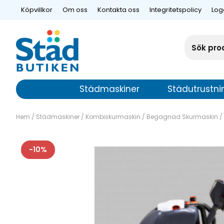
Köpvillkor
Om oss
Kontakta oss
Integritetspolicy
Log
Städmaskiner
Städutrustni
Hem
/
Städmaskiner
/
Kombiskurmaskin
/
Begagnad Skurmaskin
/
Begagnad Sk
10