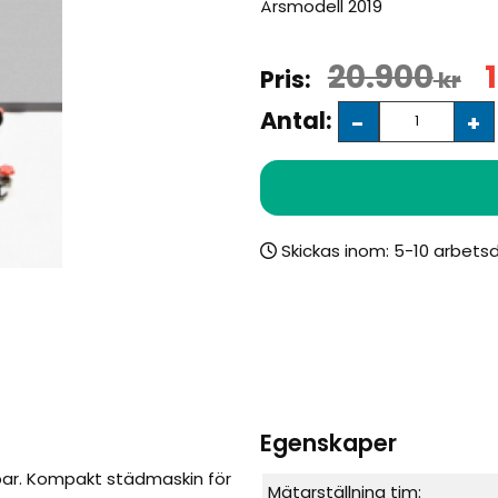
Årsmodell 2019
20.900
kr
Antal:
-
+
Skickas inom:
Egenskaper
ar. Kompakt städmaskin för
Mätarställning tim: