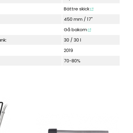
Bättre skick
450 mm / 17"
Gå bakom
nk:
30 / 30 l
2019
70-80%