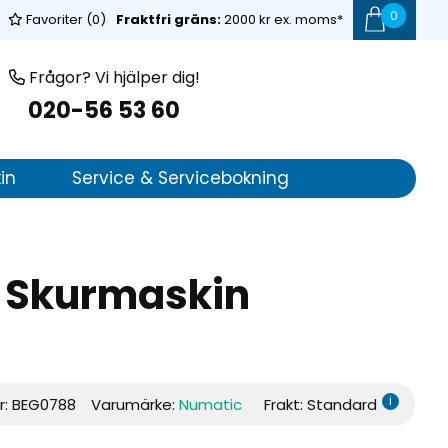
0
Favoriter (
0
)
Fraktfri gräns:
2000 kr ex. moms*
Frågor? Vi hjälper dig!
020-56 53 60
in
Service & Servicebokning
 Skurmaskin
i
r:
BEG0788
Varumärke:
Numatic
Frakt: Standard