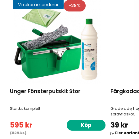
Vi rekommenderar
28
Unger Fönsterputskit Stor
Färgkodad
Startkit komplett
Graderade, hö
sprayflaskor.
595 kr
39 kr
Köp
(829 kr)
Fler varian