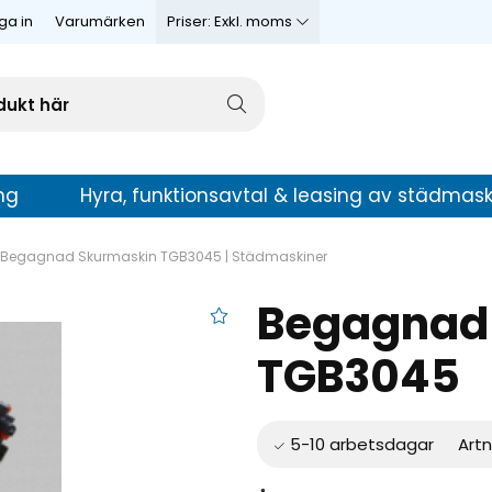
ga in
Varumärken
Priser:
Exkl. moms
ng
Hyra, funktionsavtal & leasing av städmask
Begagnad Skurmaskin TGB3045 | Städmaskiner
Begagnad
urmaskin TGB3045
TGB3045
Artn