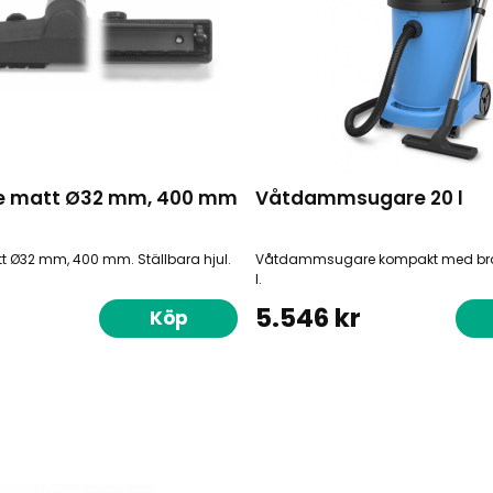
e matt Ø32 mm, 400 mm
Våtdammsugare 20 l
 Ø32 mm, 400 mm. Ställbara hjul.
Våtdammsugare kompakt med bra 
l.
5.546 kr
Köp