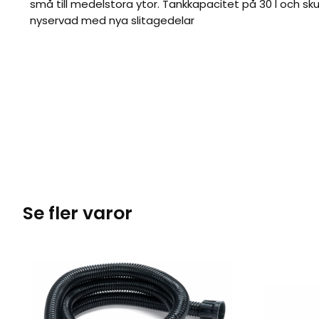
små till medelstora ytor. Tankkapacitet på 30 l och s
nyservad med nya slitagedelar
Se fler varor