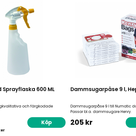
 Sprayflaska 600 ML
Dammsugarpåse 9 l, He
gkvalitativa och färgkodade
Dammsugarpåse 9 l till Numatic
Passar bl.a. dammsugare Henry.
205 kr
Köp
ter