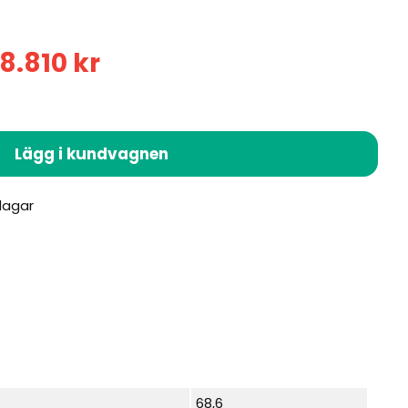
18.810
kr
Lägg i kundvagnen
68,6