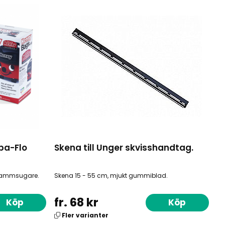
pa-Flo
Skena till Unger skvisshandtag.
 dammsugare.
Skena 15 - 55 cm, mjukt gummiblad.
fr. 68 kr
Köp
Köp
Fler varianter