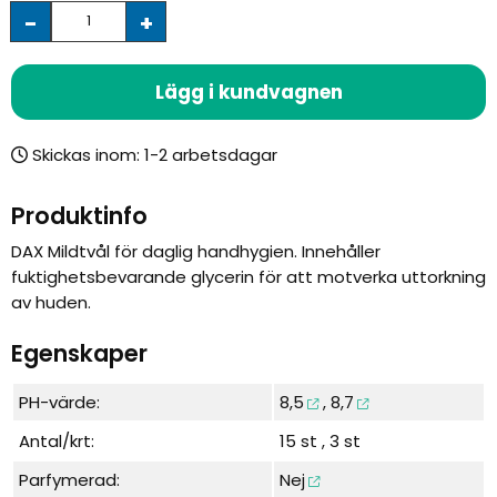
-
+
Lägg i kundvagnen
Skickas inom:
Produktinfo
DAX Mildtvål för daglig handhygien. Innehåller
fuktighetsbevarande glycerin för att motverka uttorkning
av huden.
Egenskaper
PH-värde:
8,5
,
8,7
Antal/krt:
15 st , 3 st
Parfymerad:
Nej