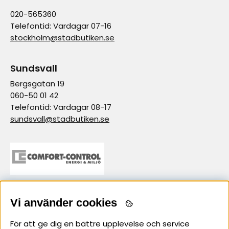
020-565360
Telefontid: Vardagar 07-16
stockholm@stadbutiken.se
Sundsvall
Bergsgatan 19
060-50 01 42
Telefontid: Vardagar 08-17
sundsvall@stadbutiken.se
Vi använder cookies
samarbetspartner
För att ge dig en bättre upplevelse och service