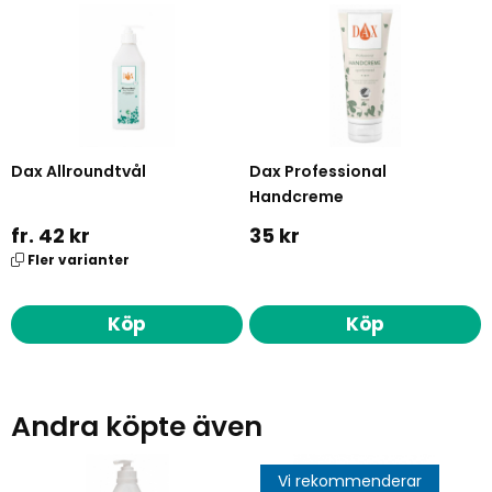
Dax Allroundtvål
Dax Professional
Handcreme
fr. 42 kr
35 kr
Fler varianter
Köp
Köp
Andra köpte även
Vi rekommenderar