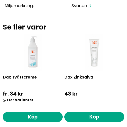
Miljömärkning:
Svanen
Se fler varor
Dax Tvättcreme
Dax Zinksalva
fr. 34 kr
43 kr
Fler varianter
Köp
Köp