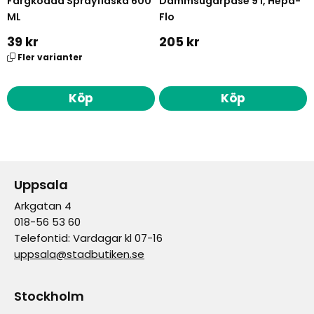
Färgkodad Sprayflaska 600
Dammsugarpåse 9 l, Hepa-
ML
Flo
39 kr
205 kr
Fler varianter
Köp
Köp
Uppsala
Arkgatan 4
018-56 53 60
Telefontid: Vardagar kl 07-16
uppsala@stadbutiken.se
Stockholm