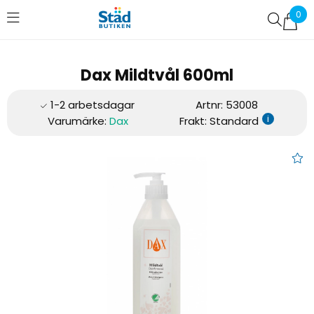
0
Favoriter (
0
)
Dax Mildtvål 600ml
Artnr:
53008
i
Varumärke:
Dax
Frakt: Standard
Dax Mildtvål