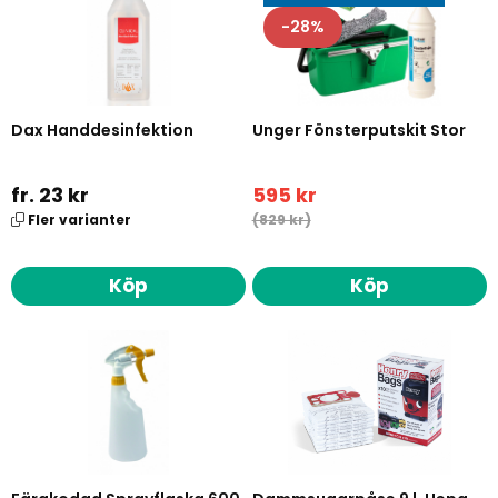
28
Dax Handdesinfektion
Unger Fönsterputskit Stor
fr. 23 kr
595 kr
Fler varianter
(829 kr)
Köp
Köp