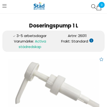
0
Favoriter (
0
)
Doseringspump 1 L
Artnr:
26011
i
Varumärke:
Activa
Frakt: Standard
städredskap
Doseringspump 1 L