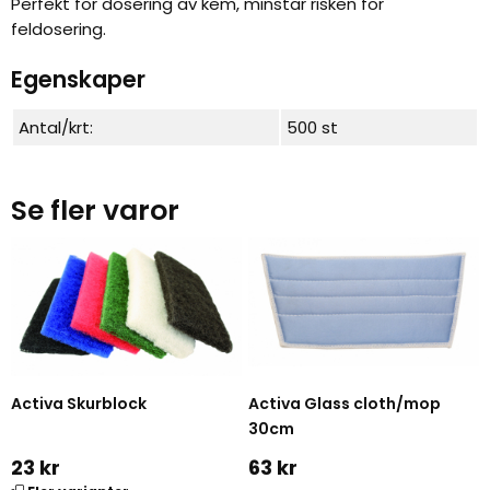
Perfekt för dosering av kem, minstar risken för
feldosering.
Egenskaper
Antal/krt:
500 st
Se fler varor
Activa Skurblock
Activa Glass cloth/mop
30cm
23 kr
63 kr