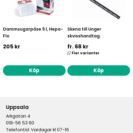
Dammsugarpåse 9 l, Hepa-
Skena till Unger
Flo
skvisshandtag.
205 kr
fr. 68 kr
Fler varianter
Köp
Köp
Uppsala
Arkgatan 4
018-56 53 60
Telefontid: Vardagar kl 07-16