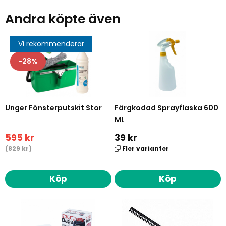
Andra köpte även
Vi rekommenderar
28
Unger Fönsterputskit Stor
Färgkodad Sprayflaska 600
ML
595 kr
39 kr
(829 kr)
Fler varianter
Köp
Köp