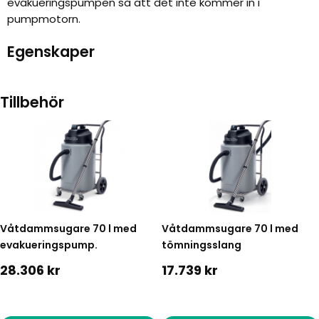
evakueringspumpen så att det inte kommer in i
pumpmotorn.
Egenskaper
Tillbehör
Våtdammsugare 70 l med
Våtdammsugare 70 l med
evakueringspump.
tömningsslang
28.306 kr
17.739 kr