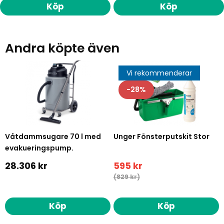
Köp
Köp
Andra köpte även
Vi rekommenderar
28
Våtdammsugare 70 l med
Unger Fönsterputskit Stor
evakueringspump.
28.306 kr
595 kr
(829 kr)
Köp
Köp