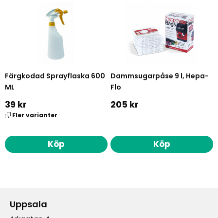
Färgkodad Sprayflaska 600
Dammsugarpåse 9 l, Hepa-
ML
Flo
39 kr
205 kr
Fler varianter
Köp
Köp
Uppsala