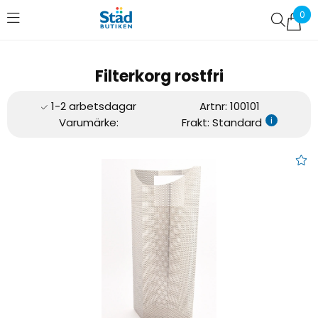
0
Favoriter (
0
)
Filterkorg rostfri
Artnr:
100101
i
Varumärke:
Frakt: Standard
Filterkorg rostfri