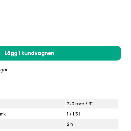
Lägg i kundvagnen
220 mm / 9"
nk:
1 / 1.5 l
2 h