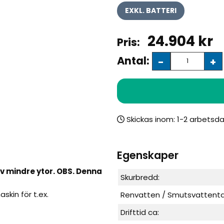
EXKL. BATTERI
24.904
kr
Antal:
-
+
Skickas inom:
Egenskaper
av mindre ytor. OBS. Denna
Skurbredd:
kin för t.ex.
Renvatten / Smutsvattenta
Drifttid ca: