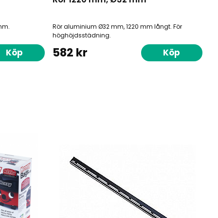
 mm.
Rör aluminium Ø32 mm, 1220 mm långt. För
höghöjdsstädning.
582 kr
Köp
Köp