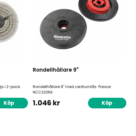
Rondellhållare 9"
s i 2-pack.
Rondellhållare 9" med centrumlås. Passar
NCC220NX.
1.046 kr
Köp
Köp