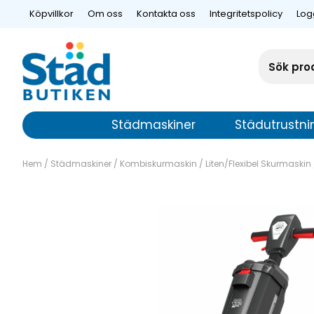
Köpvillkor
Om oss
Kontakta oss
Integritetspolicy
Log
Städmaskiner
Städutrustni
Hem
/
Städmaskiner
/
Kombiskurmaskin
/
Liten/Flexibel Skurmaskin
Flexibel Skur