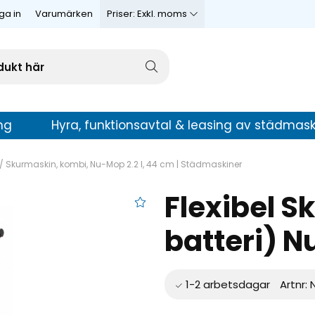
ga in
Varumärken
Priser:
Exkl. moms
ng
Hyra, funktionsavtal & leasing av städmask
/
Skurmaskin, kombi, Nu-Mop 2.2 l, 44 cm | Städmaskiner
Flexibel S
maskin (utan batteri) Nu-Mop 1 l, 22 cm
batteri) N
Artnr: