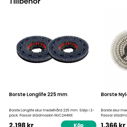
Tillbehör
Borste Longlife 225 mm
Borste Ny
Borste Longlife skur medelhård 225 mm. Säljs i 2-
Borste skur me
pack. Passar städmaskin NUC244NX.
Passar städma
2.198 kr
1.366 kr
Köp