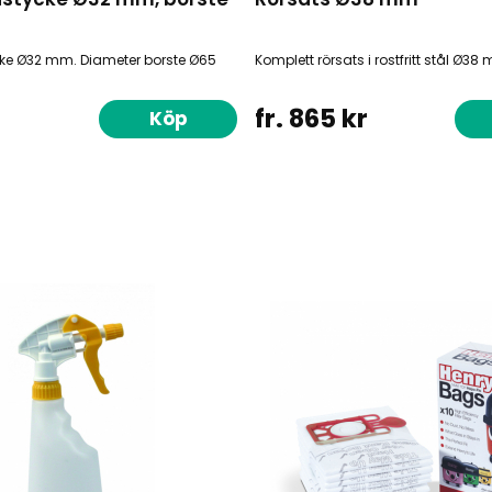
e Ø32 mm. Diameter borste Ø65
Komplett rörsats i rostfritt stål Ø38
fr. 865 kr
Köp