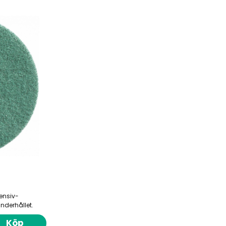
tensiv-
nderhållet.
Köp