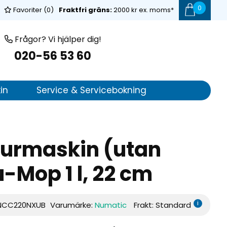
0
Favoriter (
0
)
Fraktfri gräns:
2000 kr ex. moms*
Frågor? Vi hjälper dig!
020-56 53 60
in
Service & Servicebokning
kurmaskin (utan
u-Mop 1 l, 22 cm
i
NCC220NXUB
Varumärke:
Numatic
Frakt: Standard