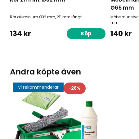
Ø65 mm
Rör aluminium Ø32 mm, 211 mm långt.
Möbelmunstyck
mm.
134 kr
140 kr
Köp
Andra köpte även
Vi rekommenderar
28