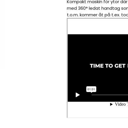
Kompakt maskin för ytor där
med 360° ledat handtag som
t.o.m. kommer åt på t.ex. toa