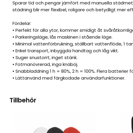
Sparar tid och pengar jämfört med manuella städmet
städning blir mer flexibel, roligare och betydligt mer ef
Fördelar:
• Perfekt för alla ytor, kommer smidigt åt svåråtkomlig
• Parkeringsläge, lås maskinen i stående läge.
• Minimal vattenförbrukning, ställbart vattenflöde, 1 tan
• Enkel transport, inbyggda handtag och låg vikt.
• Suger snustorrt, inget stänk.
• Fotmanövrerad, inga knäböj.
• Snabbladdning 1 h = 80%, 2 h = 100%. Flera batterier fö
• Lättanvänd med färgkodade användarfunktioner.
Tillbehör