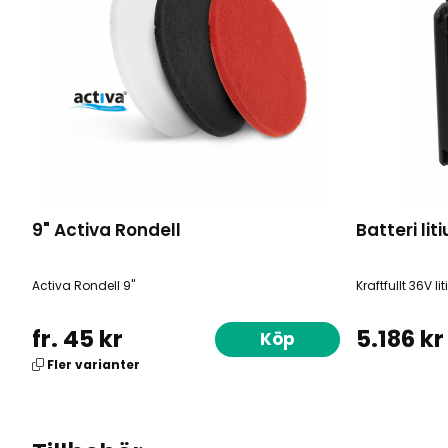
9" Activa Rondell
Batteri li
Activa Rondell 9"
Kraftfullt 36V li
fr. 45 kr
5.186 kr
Köp
Fler varianter