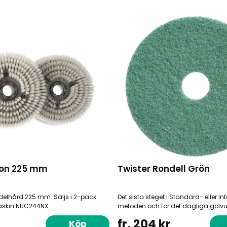
lon 225 mm
Twister Rondell Grön
delhård 225 mm. Säljs i 2-pack.
Det sista steget i Standard- eller In
skin NUC244NX.
metoden och för det dagliga golvu
fr. 204 kr
Köp