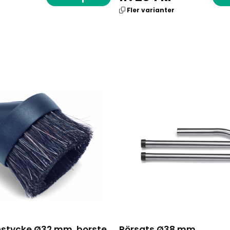
Fler varianter
stycke Ø32 mm, borste
Rörsats Ø38 mm