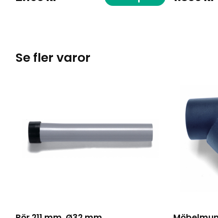
Se fler varor
Rör 211 mm, Ø32 mm
Möbelmun