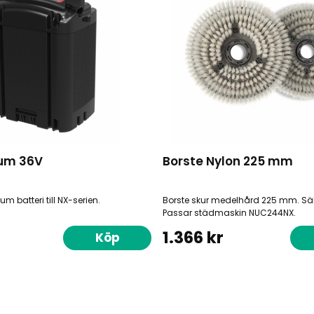
tium 36V
Borste Nylon 225 mm
tium batteri till NX-serien.
Borste skur medelhård 225 mm. Sälj
Passar städmaskin NUC244NX.
1.366 kr
Köp