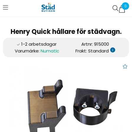
0
Favoriter (
0
)
Henry Quick hållare för städvagn.
Artnr:
915000
i
Varumärke:
Numatic
Frakt: Standard
Henry Quick hållare för städva