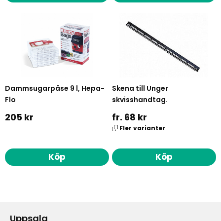
Dammsugarpåse 9 l, Hepa-
Skena till Unger
Flo
skvisshandtag.
205 kr
fr. 68 kr
Fler varianter
Köp
Köp
Uppsala