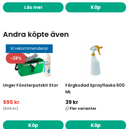
Köp
Läs mer
Andra köpte även
Vi rekommenderar
28
Unger Fönsterputskit Stor
Färgkodad Sprayflaska 600
ML
595 kr
39 kr
(829 kr)
Fler varianter
Köp
Köp