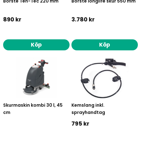
Borste Ten-Tec 220 mm
Borste longlife skur 550 mm
890 kr
3.780 kr
Köp
Köp
Skurmaskin kombi 30 l, 45
Kemslang inkl.
cm
sprayhandtag
795 kr