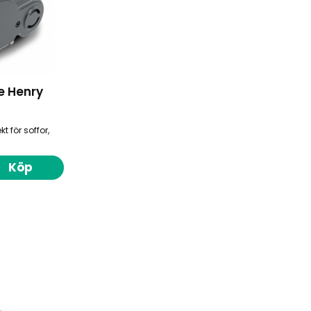
e Henry
 för soffor,
Köp