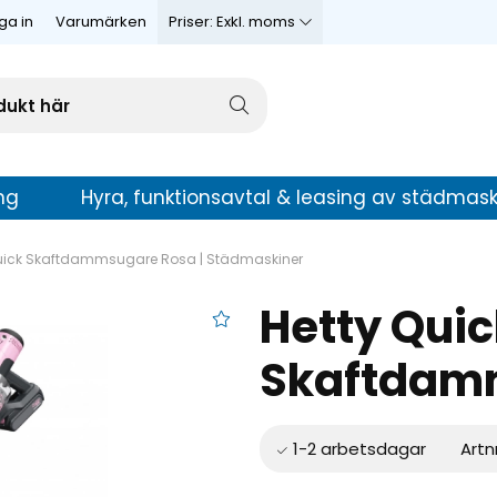
ga in
Varumärken
Priser:
Exkl. moms
ng
Hyra, funktionsavtal & leasing av städmask
Quick Skaftdammsugare Rosa | Städmaskiner
Hetty Quic
 Skaftdammsugare
Skaftdam
Artn