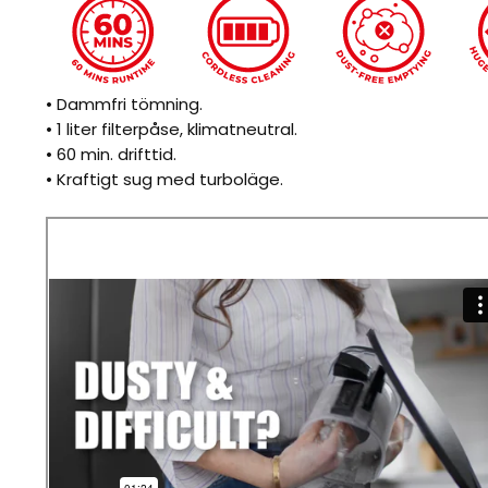
• Dammfri tömning.
• 1 liter filterpåse, klimatneutral.
• 60 min. drifttid.
• Kraftigt sug med turboläge.