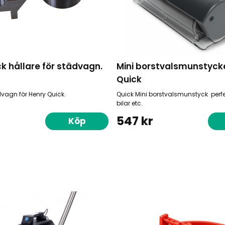
k hållare för städvagn.
Mini borstvalsmunstyck
Quick
ädvagn för Henry Quick.
Quick Mini borstvalsmunstyck perfekt
bilar etc.
547 kr
Köp