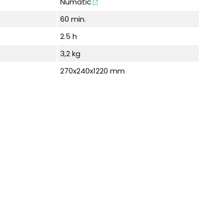
Numatic
60 min.
2.5 h
3,2 kg
270x240x1220 mm