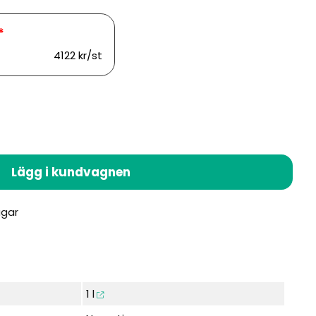
4122 kr/st
Lägg i kundvagnen
1 l