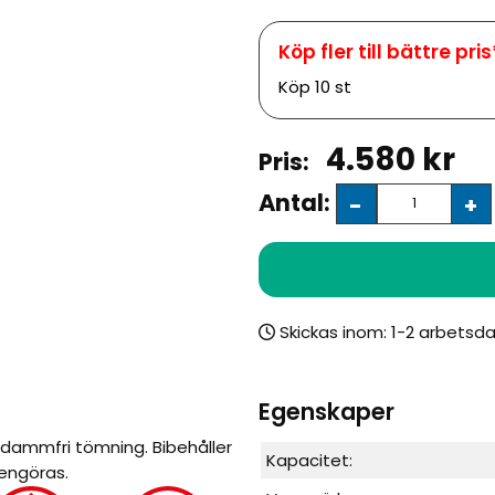
Köp
10 st
4.580
kr
Antal:
-
+
Skickas inom:
Egenskaper
dammfri tömning. Bibehåller
Kapacitet:
rengöras.