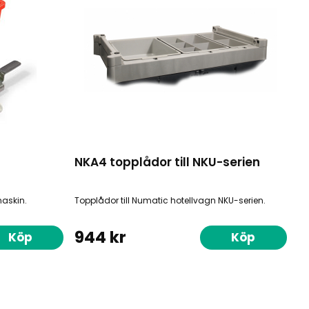
NKA4 topplådor till NKU-serien
maskin.
Topplådor till Numatic hotellvagn NKU-serien.
944 kr
Köp
Köp