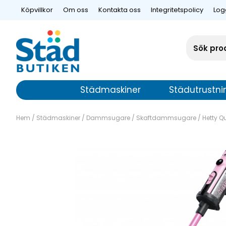
Köpvillkor
Om oss
Kontakta oss
Integritetspolicy
Log
Städmaskiner
Städutrustni
Hem
/
Städmaskiner
/
Dammsugare
/
Skaftdammsugare
/
Hetty 
Hetty Quick