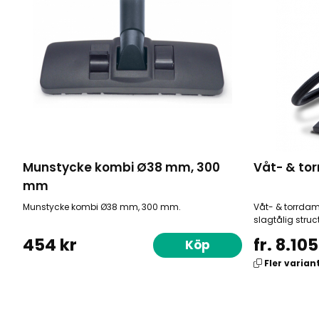
Munstycke kombi Ø38 mm, 300
Våt- & to
mm
Munstycke kombi Ø38 mm, 300 mm.
Våt- & torrdamm
slagtålig stru
454 kr
fr. 8.105
Köp
Fler varian