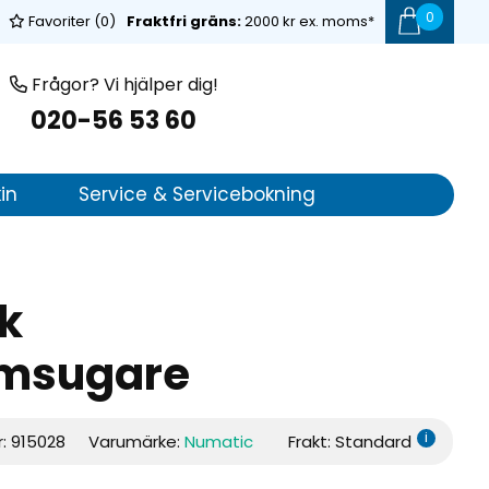
0
Favoriter (
0
)
Fraktfri gräns:
2000 kr ex. moms*
Frågor? Vi hjälper dig!
020-56 53 60
in
Service & Servicebokning
k
msugare
i
r:
915028
Varumärke:
Numatic
Frakt: Standard