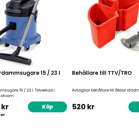
rrdammsugare 15 / 23 l
Behållare till TTV/TRO
sugare 15 / 23 l. Tillverkad i
Avtagbar behållare till åkbar städ
ctofoam.
 kr
520 kr
Köp
ter