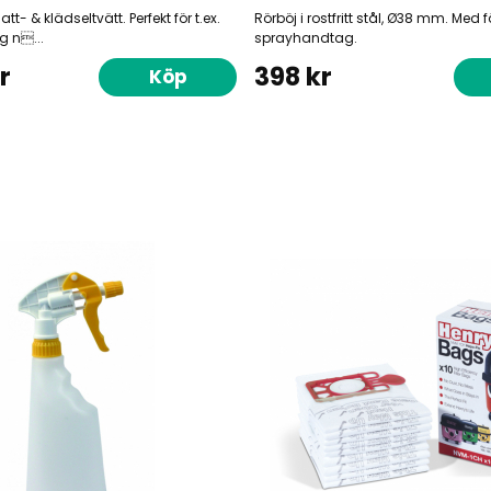
tt- & klädseltvätt. Perfekt för t.ex.
Rörböj i rostfritt stål, Ø38 mm. Med f
g n...
sprayhandtag.
r
398 kr
Köp