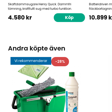
Skaftdammsugare Henry Quick. Dammfri
Batteridriven ma
tömning, kraftfullt sug med turbo funktion.
fläckbortagnin
4.580 kr
10.899 k
Köp
Andra köpte även
Vi rekommenderar
28