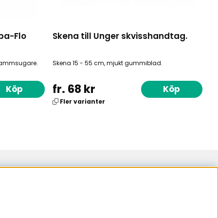
pa-Flo
Skena till Unger skvisshandtag.
 dammsugare.
Skena 15 - 55 cm, mjukt gummiblad.
fr. 68 kr
Köp
Köp
Fler varianter
samarbetspartner