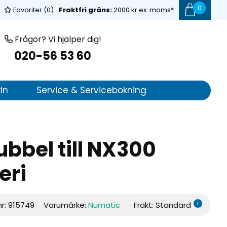
0
Favoriter (
0
)
Fraktfri gräns:
2000 kr ex. moms*
Frågor? Vi hjälper dig!
020-56 53 60
in
Service & Servicebokning
bbel till NX300
eri
i
nr:
915749
Varumärke:
Numatic
Frakt: Standard