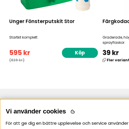
Unger Fönsterputskit Stor
Färgkodad
Startkit komplett
Graderade, hö
sprayflaskor.
595 kr
39 kr
Köp
(829 kr)
Fler varian
Uppsala
Stockholm
Vi använder cookies
Arkgatan 4
018-56 53 60
020-565360
För att ge dig en bättre upplevelse och service använder 
Telefontid: Vardagar kl 07-16
Telefontid: Vardagar 