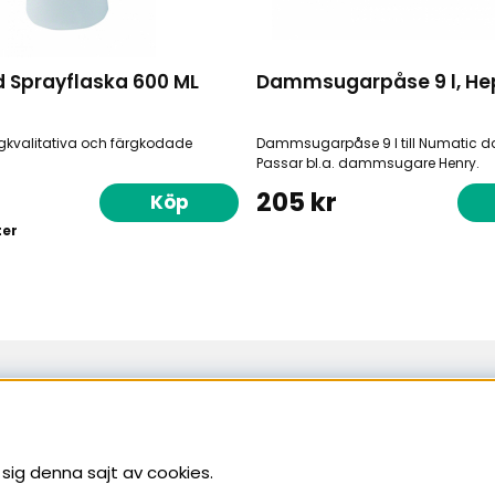
 Sprayflaska 600 ML
Dammsugarpåse 9 l, He
gkvalitativa och färgkodade
Dammsugarpåse 9 l till Numatic
Passar bl.a. dammsugare Henry.
205 kr
Köp
ter
Sundsvall
Bergsgatan 19
060-50 01 42
sig denna sajt av cookies.
07-16
Telefontid: Vardagar 08-17