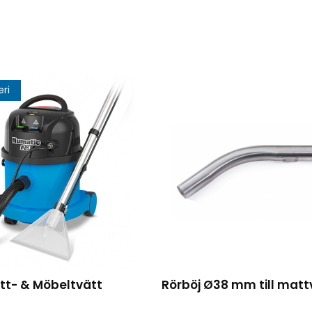
eri
tt- & Möbeltvätt
Rörböj Ø38 mm till matt