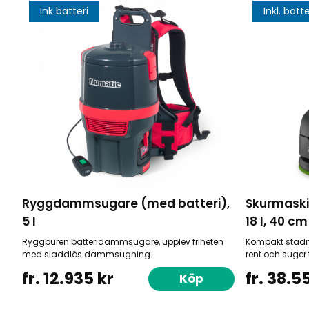
Ink batteri
Inkl. batte
Ryggdammsugare (med batteri),
Skurmaski
5 l
18 l, 40 cm
Ryggburen batteridammsugare, upplev friheten
Kompakt städm
med sladdlös dammsugning.
rent och suger
fr. 12.935 kr
fr. 38.5
Köp