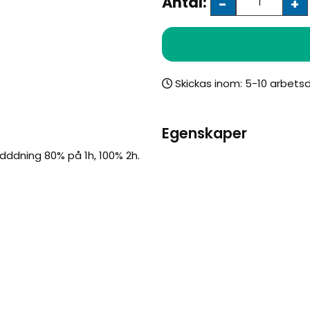
Antal:
-
+
Skickas inom:
Egenskaper
dddning 80% på 1h, 100% 2h.