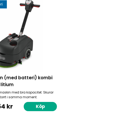
ri
n (med batteri) kombi
 litium
askin med bra kapacitet. Skurar
 torrt i samma moment.
54 kr
Köp