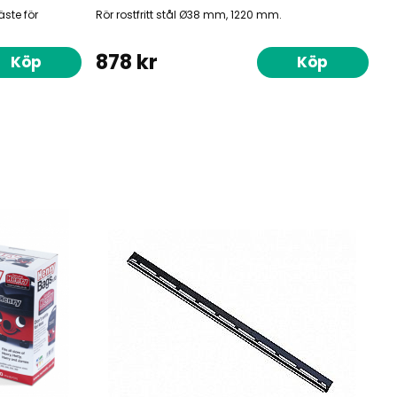
äste för
Rör rostfritt stål Ø38 mm, 1220 mm.
878 kr
Köp
Köp