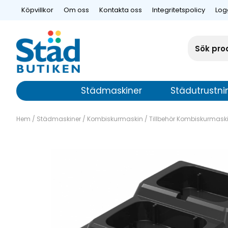
Köpvillkor
Om oss
Kontakta oss
Integritetspolicy
Log
Städmaskiner
Städutrustni
Hem
/
Städmaskiner
/
Kombiskurmaskin
/
Tillbehör Kombiskurmask
Laddare dubbel