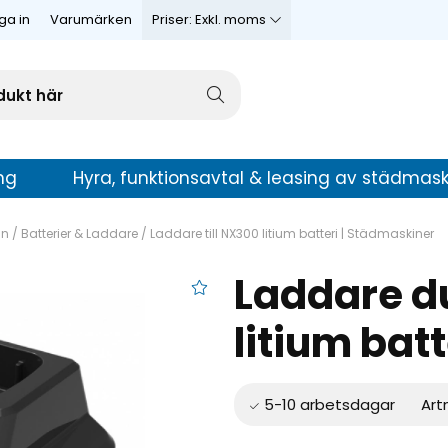
ga in
Varumärken
Priser:
Exkl. moms
ng
Hyra, funktionsavtal & leasing av städmask
in
/
Batterier & Laddare
/
Laddare till NX300 litium batteri | Städmaskiner
Laddare du
 till NX300 litium batteri
litium batt
Art