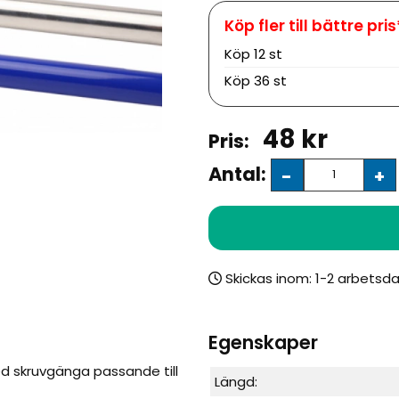
Köp
12 st
Köp
36 st
48
kr
Antal:
-
+
Skickas inom:
Egenskaper
ed skruvgänga passande till
Längd: