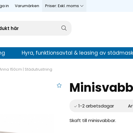
ga in
Varumärken
Priser:
Exkl. moms
ng
Hyra, funktionsavtal & leasing av städmask
Anna 150cm | Städutrustning
Minisvabb
ft Anna 150cm
Ar
Skaft till minisvabbar.