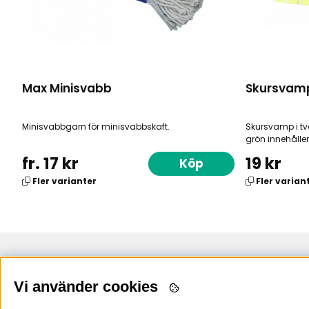
Max Minisvabb
Skursvam
Minisvabbgarn för minisvabbskaft.
Skursvamp i två
grön innehåller
fr. 17 kr
19 kr
Köp
Fler varianter
Fler varian
Uppsala
Stockholm
Vi använder cookies
Arkgatan 4
018-56 53 60
020-565360