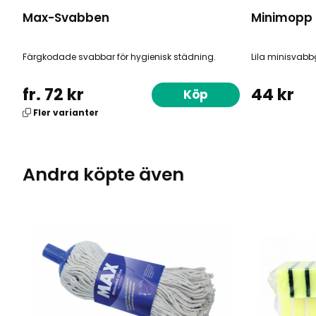
Max-Svabben
Minimopp L
Färgkodade svabbar för hygienisk städning.
Lila minisvabb
fr. 72 kr
44 kr
Köp
Fler varianter
Andra köpte även