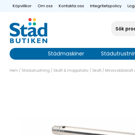
Köpvillkor
Om oss
Kontakta oss
Integritetspolicy
Log
Städmaskiner
Städutrustni
Hem
/
Städutrustning
/
Skaft & moppstativ
/
Skaft
/
Minisvabbskaft 
Minisvabbska