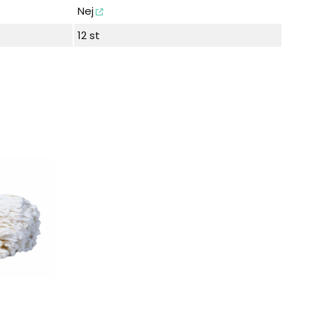
Nej
12 st