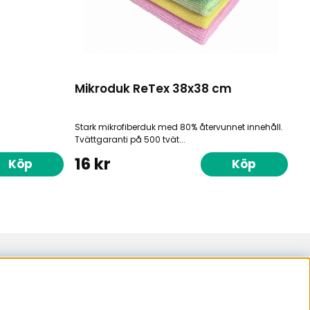
Mikroduk ReTex 38x38 cm
Stark mikrofiberduk med 80% återvunnet innehåll.
Tvättgaranti på 500 tvät...
16 kr
Köp
Köp
samarbetspartner