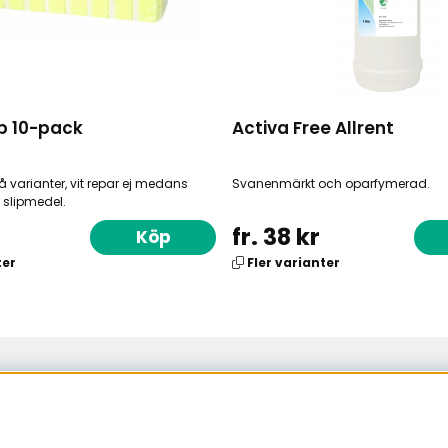
p 10-pack
Activa Free Allrent
 varianter, vit repar ej medans
Svanenmärkt och oparfymerad.
 slipmedel.
fr. 38 kr
Köp
ter
Fler varianter
Sundsvall
Bergsgatan 19
060-50 01 42