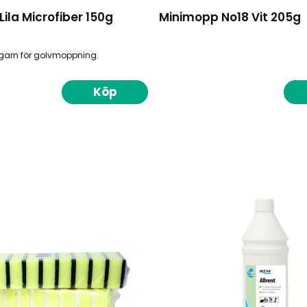
ila Microfiber 150g
Minimopp No18 Vit 205g
garn för golvmoppning.
Köp