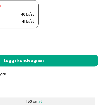
46 kr/st
41 kr/st
Lägg i kundvagnen
150 cm