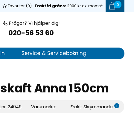
0
Favoriter (
0
)
Fraktfri gräns:
2000 kr ex. moms*
Frågor? Vi hjälper dig!
020-56 53 60
in
Service & Servicebokning
skaft Anna 150cm
i
tnr:
24049
Varumärke:
Frakt: Skrymmande