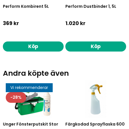
Perform Kombirent 5L
Perform Dustbinder 1, 5L
369 kr
1.020 kr
Köp
Köp
Andra köpte även
Vi rekommenderar
28
Unger Fönsterputskit Stor
Färgkodad Sprayflaska 600