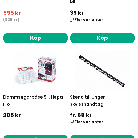
ML
595 kr
39 kr
(829 kr)
Fler varianter
Köp
Köp
Dammsugarpåse 9 l, Hepa-
Skena till Unger
Flo
skvisshandtag.
205 kr
fr. 68 kr
Fler varianter