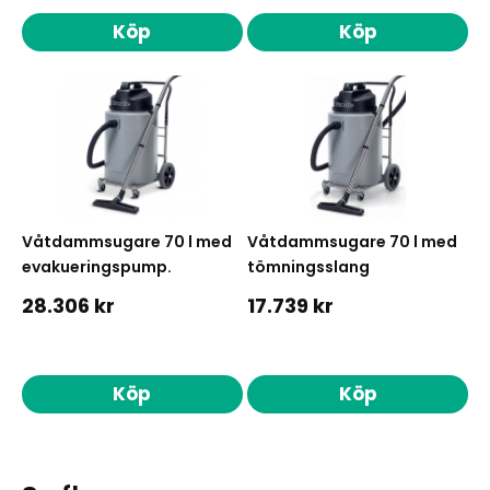
Köp
Köp
Våtdammsugare 70 l med
Våtdammsugare 70 l med
evakueringspump.
tömningsslang
28.306 kr
17.739 kr
Köp
Köp