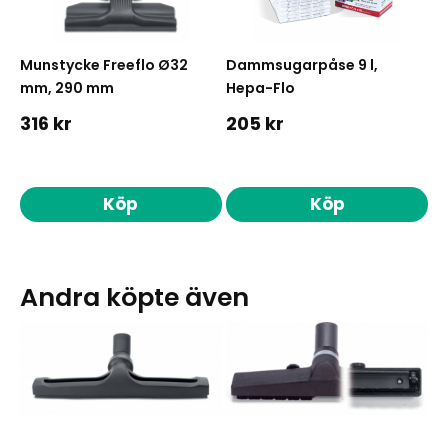
Munstycke Freeflo Ø32
Dammsugarpåse 9 l,
mm, 290 mm
Hepa-Flo
316 kr
205 kr
Köp
Köp
Andra köpte även