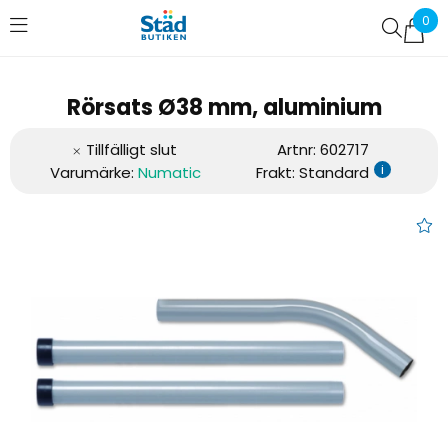
0
Favoriter (
0
)
Rörsats Ø38 mm, aluminium
Artnr:
602717
i
Varumärke:
Numatic
Frakt: Standard
Rörsats Ø38 mm, aluminium