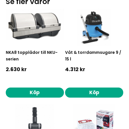
Se fler varor
NKA8 topplådor till NKU-
Våt & torrdammsugare 9 /
serien
15 l
2.630 kr
4.312 kr
Köp
Köp