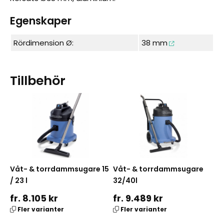
Egenskaper
Rördimension Ø:
38 mm
Tillbehör
Våt- & torrdammsugare 15
Våt- & torrdammsugare
/ 23 l
32/40l
fr. 8.105 kr
fr. 9.489 kr
Fler varianter
Fler varianter