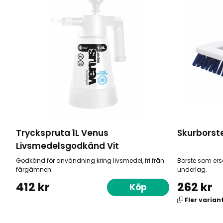
Tryckspruta 1L Venus
Skurborste
Livsmedelsgodkänd Vit
Godkänd för användning kring livsmedel, fri från
Borste som ers
färgämnen.
underlag.
412 kr
262 kr
Köp
Fler varian