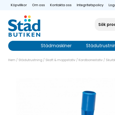
Köpvillkor
Om oss
Kontakta oss
Integritetspolicy
Log
Städmaskiner
Städutrustni
Hem
/
Städutrustning
/
Skaft & moppstativ
/
Kardborrestativ
/
Skurbl
Skurblockshåll