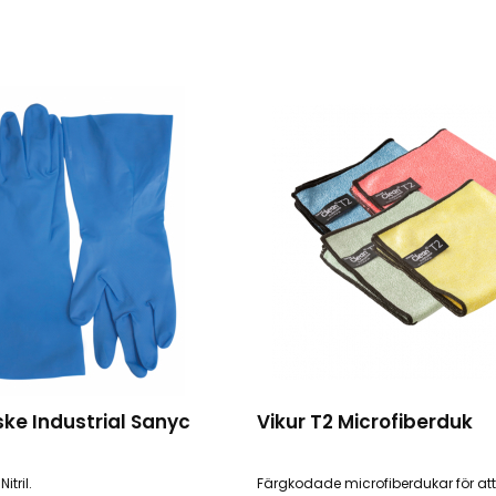
ske Industrial Sanyc
Vikur T2 Microfiberduk
itril.
Färgkodade microfiberdukar för att l