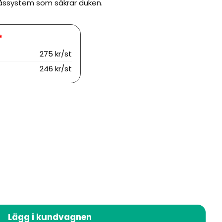
låssystem som säkrar duken.
275 kr/st
246 kr/st
Lägg i kundvagnen