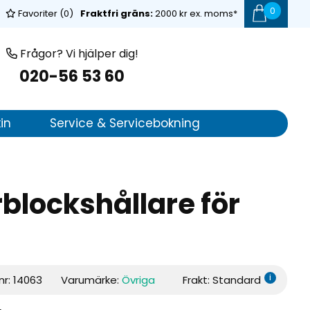
0
Favoriter (
0
)
Fraktfri gräns:
2000 kr ex. moms*
Frågor? Vi hjälper dig!
020-56 53 60
in
Service & Servicebokning
blockshållare för
i
nr:
14063
Varumärke:
Övriga
Frakt: Standard