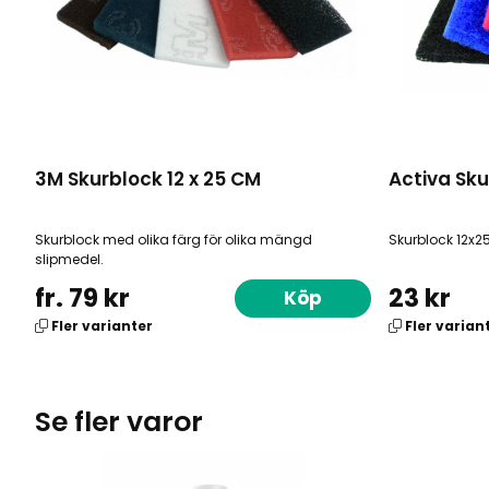
3M Skurblock 12 x 25 CM
Activa Sk
Skurblock med olika färg för olika mängd
Skurblock 12x2
slipmedel.
fr. 79 kr
23 kr
Köp
Fler varianter
Fler varian
Se fler varor