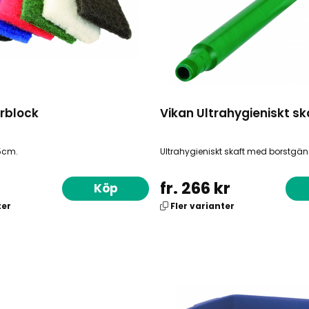
urblock
Vikan Ultrahygieniskt sk
5cm.
Ultrahygieniskt skaft med borstgän
fr. 266 kr
Köp
ter
Fler varianter