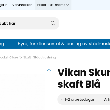
ga in
Varumärken
Priser:
Exkl. moms
ng
Hyra, funktionsavtal & leasing av städmask
ockshållare för Skaft | Städutrustning
Vikan Skur
are för Skaft
skaft Blå
Art