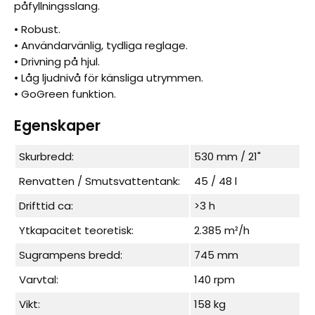
påfyllningsslang.
• Robust.
• Användarvänlig, tydliga reglage.
• Drivning på hjul.
• Låg ljudnivå för känsliga utrymmen.
• GoGreen funktion.
Egenskaper
Skurbredd:
530 mm / 21"
Renvatten / Smutsvattentank:
45 / 48 l
Drifttid ca:
>3 h
Ytkapacitet teoretisk:
2.385 m²/h
Sugrampens bredd:
745 mm
Varvtal:
140 rpm
Vikt:
158 kg