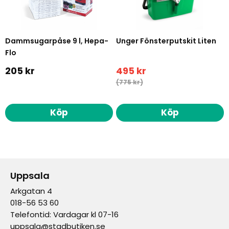
Dammsugarpåse 9 l, Hepa-
Unger Fönsterputskit Liten
Flo
205 kr
495 kr
(775 kr)
Köp
Köp
Uppsala
Arkgatan 4
018-56 53 60
Telefontid: Vardagar kl 07-16
uppsala@stadbutiken.se