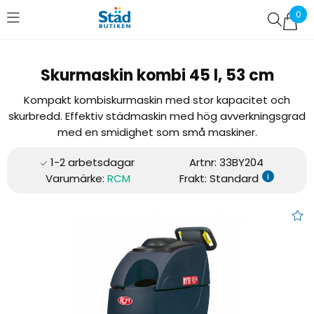
0
Favoriter (
0
)
Skurmaskin kombi 45 l, 53 cm
Kompakt kombiskurmaskin med stor kapacitet och
skurbredd. Effektiv städmaskin med hög avverkningsgrad
med en smidighet som små maskiner.
Artnr:
33BY204
i
Varumärke:
RCM
Frakt: Standard
Skurmaskin kombi 45 l, 53 cm