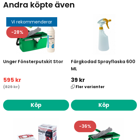
Andra köpte även
Vi rekommenderar
28
Unger Fönsterputskit Stor
Färgkodad Sprayflaska 600
ML
595 kr
39 kr
(829 kr)
Fler varianter
Köp
Köp
36