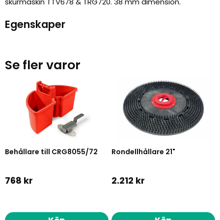
skurmaskin TTV678 & TRG720. 38 mm dimension.
Egenskaper
Se fler varor
Behållare till CRG8055/72
Rondellhållare 21"
768 kr
2.212 kr