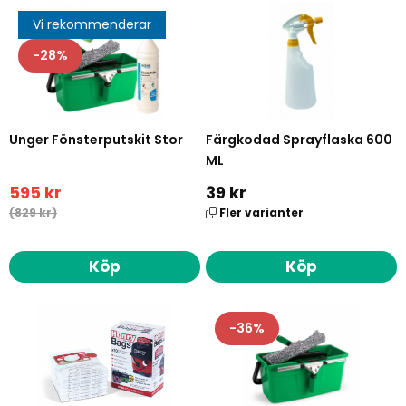
Vi rekommenderar
28
Unger Fönsterputskit Stor
Färgkodad Sprayflaska 600
ML
595 kr
39 kr
(829 kr)
Fler varianter
Köp
Köp
36