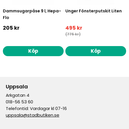
Dammsugarpåse 9 l, Hepa-
Unger Fönsterputskit Liten
Flo
205 kr
495 kr
(775 kr)
Köp
Köp
Uppsala
Arkgatan 4
018-56 53 60
Telefontid: Vardagar kl 07-16
uppsala@stadbutiken.se