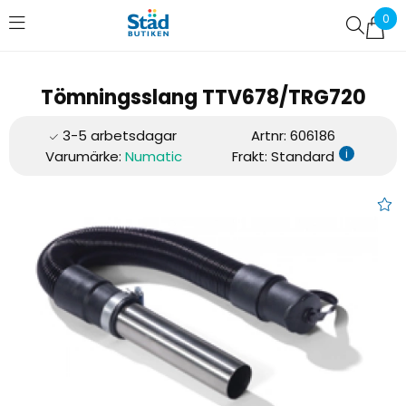
0
Favoriter (
0
)
Tömningsslang TTV678/TRG720
Artnr:
606186
i
Varumärke:
Numatic
Frakt: Standard
Tömningsslang TTV678/TRG7