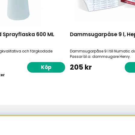
 Sprayflaska 600 ML
Dammsugarpåse 9 l, He
gkvalitativa och färgkodade
Dammsugarpåse 9 l till Numatic
Passar bl.a. dammsugare Henry.
205 kr
Köp
ter
Sundsvall
Bergsgatan 19