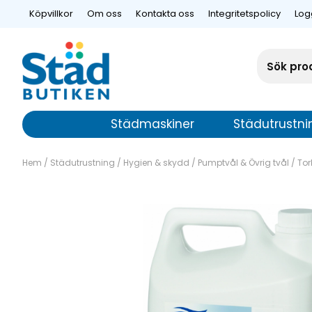
Köpvillkor
Om oss
Kontakta oss
Integritetspolicy
Log
Städmaskiner
Städutrustni
Hem
/
Städutrustning
/
Hygien & skydd
/
Pumptvål & Övrig tvål
/
Tor
Tork Mild Flyt