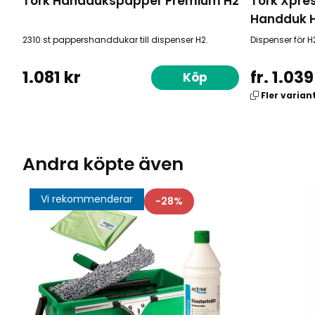
Tork Handdukspapper Premium H2
Tork Xpres
Handduk 
2310 st pappershanddukar till dispenser H2.
Dispenser för 
1.081 kr
fr. 1.039
Köp
Fler varian
Andra köpte även
Vi rekommenderar
28