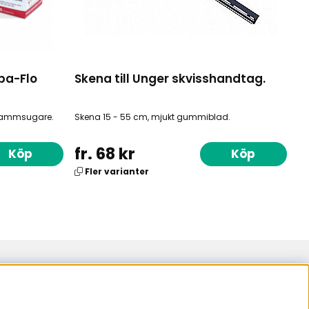
pa-Flo
Skena till Unger skvisshandtag.
 dammsugare.
Skena 15 - 55 cm, mjukt gummiblad.
fr. 68 kr
Köp
Köp
Fler varianter
samarbetspartner