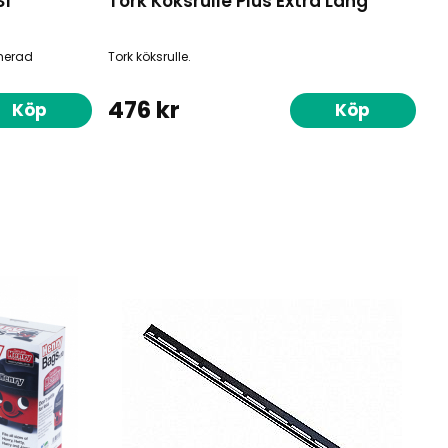
S1
Tork Köksrulle Plus Extra Lång
ymerad
Tork köksrulle.
476 kr
Köp
Köp