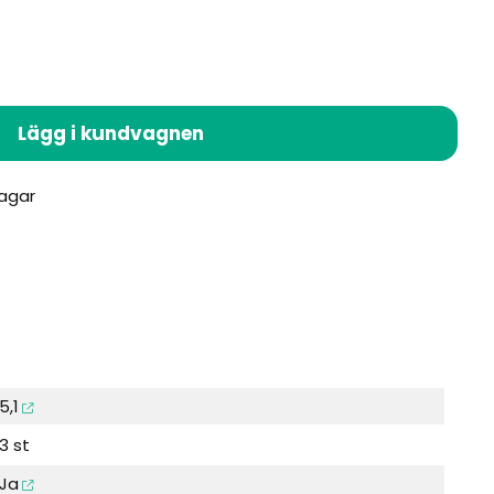
Lägg i kundvagnen
5,1
3 st
Ja