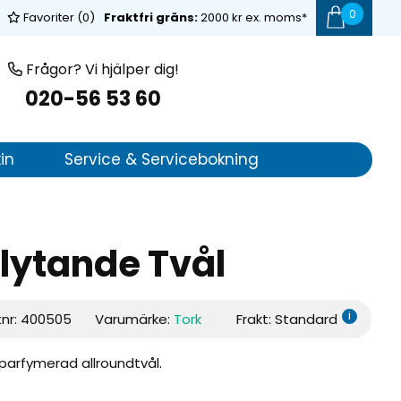
0
Favoriter (
0
)
Fraktfri gräns:
2000 kr ex. moms*
Frågor? Vi hjälper dig!
020-56 53 60
in
Service & Servicebokning
Flytande Tvål
i
tnr:
400505
Varumärke:
Tork
Frakt: Standard
parfymerad allroundtvål.