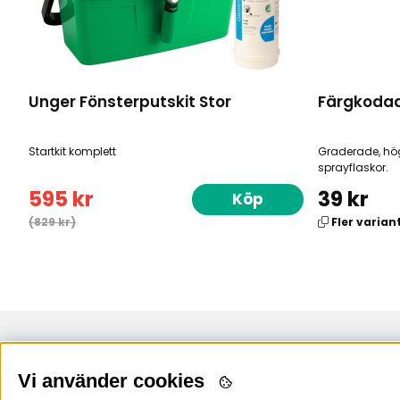
Unger Fönsterputskit Stor
Färgkodad
Startkit komplett
Graderade, hö
sprayflaskor.
595 kr
39 kr
Köp
(829 kr)
Fler varian
Uppsala
Stockholm
Vi använder cookies
Arkgatan 4