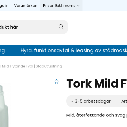
ga in
Varumärken
Priser:
Exkl. moms
ng
Hyra, funktionsavtal & leasing av städmask
k Mild Flytande Tvål | Städutrustning
Tork Mild 
ande Tvål
Ar
Mild, återfettande och svag 