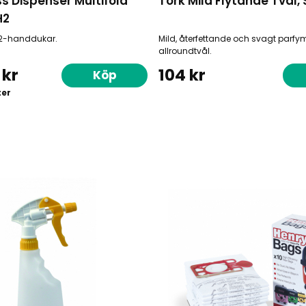
s Dispenser Multifold
Tork Mild Flytande Tvål, 
H2
H2-handdukar.
Mild, återfettande och svagt parf
allroundtvål.
 kr
104 kr
Köp
ter